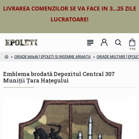
LIVRAREA COMENZILOR SE VA FACE IN 3...25 ZILE
LUCRATOARE!
GRADE MApN | EPOLETI SI INSEMNE ARMATA
GRADE MILITARE | EPOLE
Emblema brodată Depozitul Central 307
Muniții Țara Hațegului