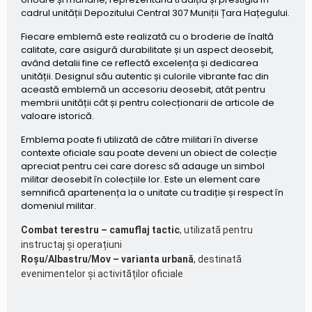
cadrul unității Depozitului Central 307 Muniții Țara Hațegului.
Fiecare emblemă este realizată cu o broderie de înaltă
calitate, care asigură durabilitate și un aspect deosebit,
având detalii fine ce reflectă excelența și dedicarea
unității. Designul său autentic și culorile vibrante fac din
această emblemă un accesoriu deosebit, atât pentru
membrii unității cât și pentru colecționarii de articole de
valoare istorică.
Emblema poate fi utilizată de către militari în diverse
contexte oficiale sau poate deveni un obiect de colecție
apreciat pentru cei care doresc să adauge un simbol
militar deosebit în colecțiile lor. Este un element care
semnifică apartenența la o unitate cu tradiție și respect în
domeniul militar.
Combat terestru – camuflaj tactic
, utilizată pentru
instructaj și operațiuni
Roșu/Albastru/Mov – varianta urbană
, destinată
evenimentelor și activităților oficiale