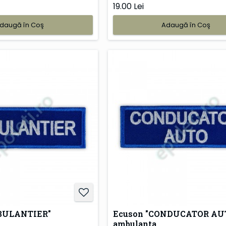
19.00 Lei
daugă în Coş
Adaugă în Coş
BULANTIER"
Ecuson "CONDUCATOR AU
ambulanta