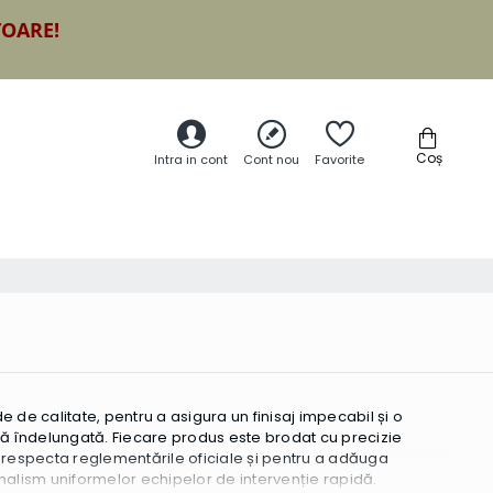
TOARE!
Coș
Intra in cont
Cont nou
Favorite
 de calitate, pentru a asigura un finisaj impecabil și o
ță îndelungată. Fiecare produs este brodat cu precizie
nalism uniformelor echipelor de intervenție rapidă.