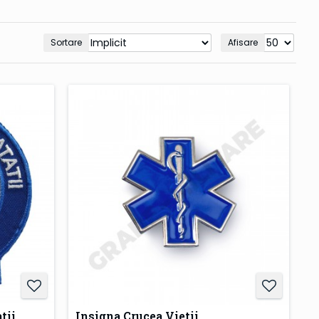
Sortare
Afisare
tii
Insigna Crucea Vietii