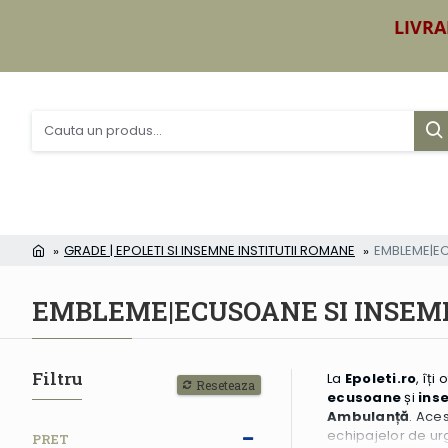
LIVRA
GRADE | EPOLETI SI INSEMNE INSTITUTII ROMANE
EMBLEME|E
EMBLEME|ECUSOANE SI INSE
Filtru
La
Epoleti.ro
, îț
Reseteaza
ecusoane
și
ins
Ambulanță
. Ace
pentru
echipajelor de urg
PRET