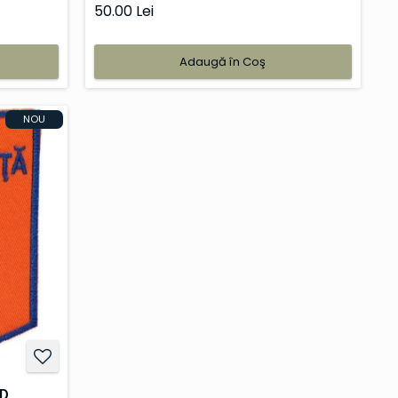
50.00 Lei
Adaugă în Coş
NOU
D