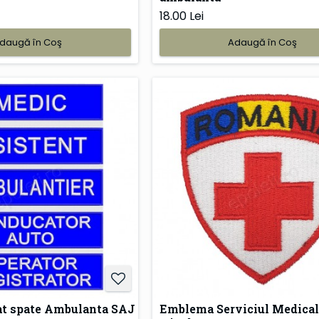
18.00 Lei
daugă în Coş
Adaugă în Coş
at spate Ambulanta SAJ
Emblema Serviciul Medical