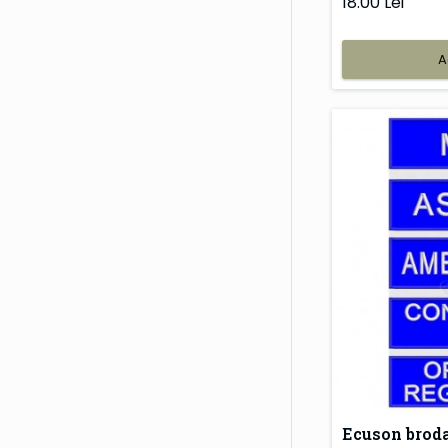
18.00 Lei
A
Ecuson brod