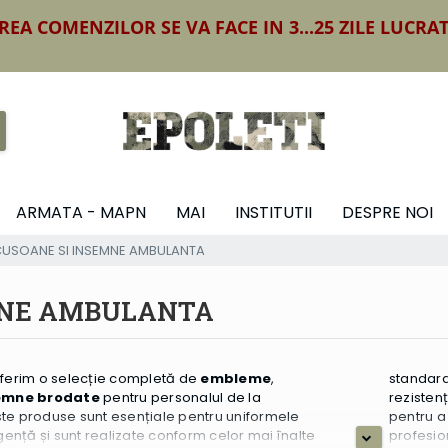
REA COMENZILOR SE VA FACE IN 3...25 ZILE LUCRA
ARMATA - MAPN
MAI
INSTITUTII
DESPRE NOI
CUSOANE SI INSEMNE AMBULANTA
MNE AMBULANTA
i oferim o selecție completă de
embleme
,
standarde
emne brodate
pentru personalul de la
rezisten
ste produse sunt esențiale pentru uniformele
 a respecta reglementările oficiale și pentru a adăuga
ență și sunt realizate conform celor mai înalte
profesio