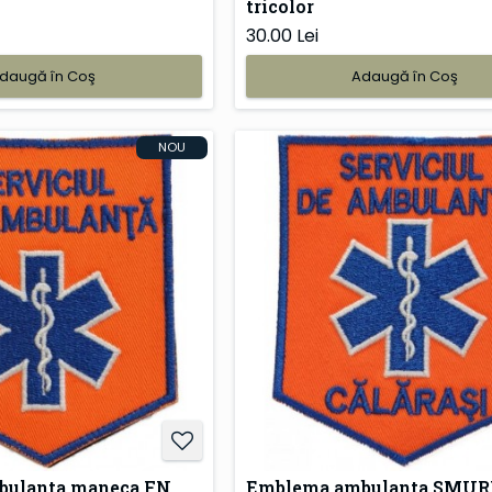
tricolor
30.00 Lei
daugă în Coş
Adaugă în Coş
NOU
bulanta maneca FN
Emblema ambulanta SMUR