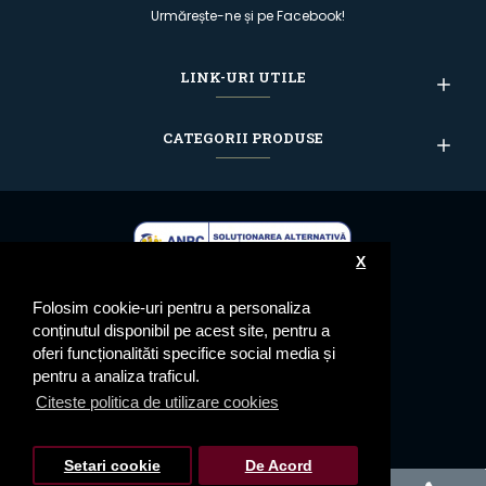
Urmărește-ne și pe Facebook!
LINK-URI UTILE
CATEGORII PRODUSE
X
Folosim cookie-uri pentru a personaliza
conținutul disponibil pe acest site, pentru a
oferi funcționalităti specifice social media și
pentru a analiza traficul.
Citeste politica de utilizare cookies
FILTREAZA PRODUSELE
© 2023 Epoleti.ro - Toate drepturile rezervate
Setari cookie
De Acord