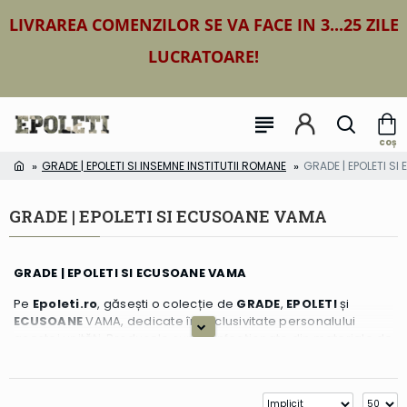
LIVRAREA COMENZILOR SE VA FACE IN 3...25 ZILE
LUCRATOARE!
GRADE | EPOLETI SI INSEMNE INSTITUTII ROMANE
GRADE | EPOLETI S
GRADE | EPOLETI SI ECUSOANE VAMA
GRADE | EPOLETI SI ECUSOANE VAMA
Pe
Epoleti.ro
, găsești o colecție de
GRADE
,
EPOLETI
și
ECUSOANE
VAMA, dedicate în exclusivitate personalului
acestei unități. Produsele sunt confecționate din materiale de
înaltă calitate și sunt esențiale pentru uniformele oficiale ale
angajaților din cadrul Vama. Fiecare detaliu este realizat cu
atenție și respectă standardele profesionale specifice