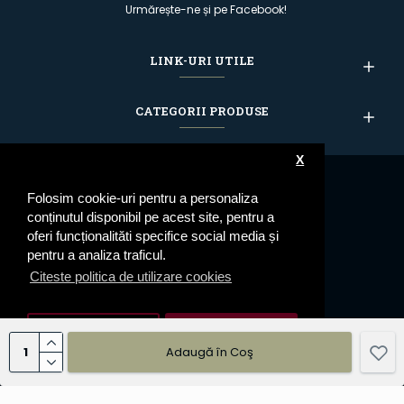
Urmărește-ne și pe Facebook!
LINK-URI UTILE
CATEGORII PRODUSE
X
Folosim cookie-uri pentru a personaliza
conținutul disponibil pe acest site, pentru a
oferi funcționalităti specifice social media și
pentru a analiza traficul.
Citeste politica de utilizare cookies
Setari cookie
De Acord
Adaugă în Coş
© 2023 Epoleti.ro - Toate drepturile rezervate