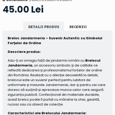
45.00 Lei
DETALII PRODUS
RECENZII
Breloc Jandarmeria – Suvenir Autentic cu Simbolul
Forțelor de Ordine
Descriere produs:
Adu-ți un omagiu față de jandarmii români cu
Brelocul
Jandarmeria
, un accesoriu simbolic și de calitate ce
reflectă dedicarea și profesionalismul forțelor de ordine
din România. Realizat cu o atenție deosebită la detalii,
brelocul este un suvenir perfect pentru iubitorii de
uniformele și misiunile Jandarmeriei, dar și pentru cei care
doresc să susțină și aprecieze munca celor care asigură
siguranța publică. Confecționat din materiale durabile,
acest breloc poate fi purtat cu mândrie la chei, geantă,
rucsac sau ca obiect de colecție.
Caracteristici ale Brelocului Jandarmeria: