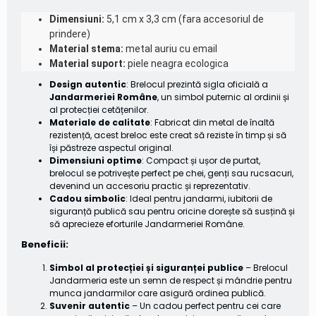
Dimensiuni:
5,1 cm x 3,3 cm (fara accesoriul de
prindere)
Material stema:
metal auriu cu email
Material suport:
piele neagra ecologica
Design autentic
: Brelocul prezintă sigla oficială a
Jandarmeriei Române
, un simbol puternic al ordinii și
al protecției cetățenilor.
Materiale de calitate
: Fabricat din metal de înaltă
rezistență, acest breloc este creat să reziste în timp și să
își păstreze aspectul original.
Dimensiuni optime
: Compact și ușor de purtat,
brelocul se potrivește perfect pe chei, genți sau rucsacuri,
devenind un accesoriu practic și reprezentativ.
Cadou simbolic
: Ideal pentru jandarmi, iubitorii de
siguranță publică sau pentru oricine dorește să susțină și
să aprecieze eforturile Jandarmeriei Române.
Beneficii:
Simbol al protecției și siguranței publice
– Brelocul
Jandarmeria este un semn de respect și mândrie pentru
munca jandarmilor care asigură ordinea publică.
Suvenir autentic
– Un cadou perfect pentru cei care