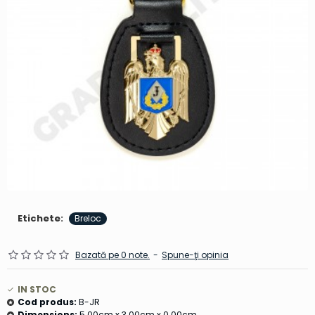
Etichete:
Breloc
Bazată pe 0 note.
-
Spune-ţi opinia
IN STOC
Cod produs:
B-JR
Dimensions:
5.00cm x 3.00cm x 0.00cm