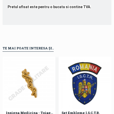
Pretul afisat este pentru o bucata si contine TVA.
TE MAI POATE INTERESA ȘI..
Insigna Medicina - Toiagul lui Esculap
Set Embleme I.S.C.T.R.