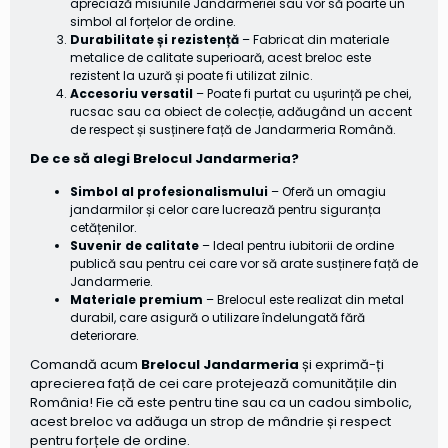
apreciază misiunile Jandarmeriei sau vor să poarte un
simbol al forțelor de ordine.
Durabilitate și rezistență
– Fabricat din materiale
metalice de calitate superioară, acest breloc este
rezistent la uzură și poate fi utilizat zilnic.
Accesoriu versatil
– Poate fi purtat cu ușurință pe chei,
rucsac sau ca obiect de colecție, adăugând un accent
de respect și susținere față de Jandarmeria Română.
De ce să alegi Brelocul Jandarmeria?
Simbol al profesionalismului
– Oferă un omagiu
jandarmilor și celor care lucrează pentru siguranța
cetățenilor.
Suvenir de calitate
– Ideal pentru iubitorii de ordine
publică sau pentru cei care vor să arate susținere față de
Jandarmerie.
Materiale premium
– Brelocul este realizat din metal
durabil, care asigură o utilizare îndelungată fără
deteriorare.
Comandă acum
Brelocul Jandarmeria
și exprimă-ți
aprecierea față de cei care protejează comunitățile din
România! Fie că este pentru tine sau ca un cadou simbolic,
acest breloc va adăuga un strop de mândrie și respect
pentru forțele de ordine.