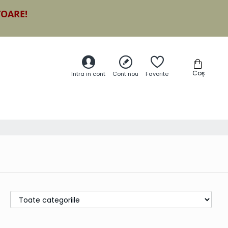
TOARE!
Coș
Intra in cont
Cont nou
Favorite