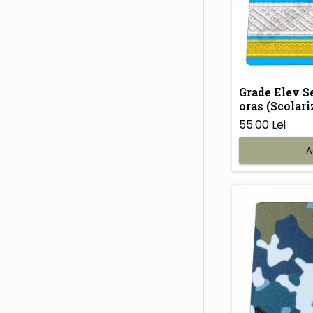
Grade Elev S
oras (Scolariz
55.00 Lei
A