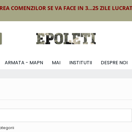
REA COMENZILOR SE VA FACE IN 3...25 ZILE LUCRA
ARMATA - MAPN
MAI
INSTITUTII
DESPRE NOI
ategorii