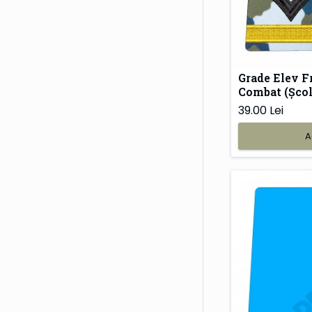
Grade Elev F
Combat (Școla
39.00 Lei
A