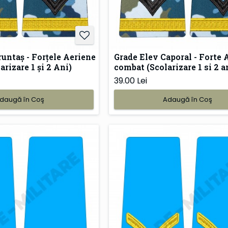
runtaș - Forțele Aeriene
Grade Elev Caporal - Forte 
rizare 1 și 2 Ani)
combat (Scolarizare 1 si 2 a
39.00 Lei
daugă în Coş
Adaugă în Coş