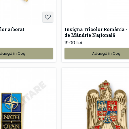
lor arborat
Insigna Tricolor România -
de Mândrie Națională
19.00 Lei
daugă în Coş
Adaugă în Coş