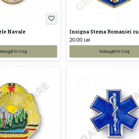
ele Navale
Insigna Stema Romaniei cu
20.00 Lei
daugă în Coş
Adaugă în Coş