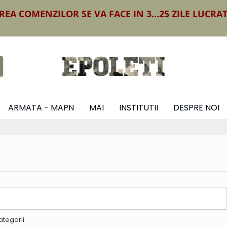
REA COMENZILOR SE VA FACE IN 3...25 ZILE LUCRA
ARMATA - MAPN
MAI
INSTITUTII
DESPRE NOI
ategorii