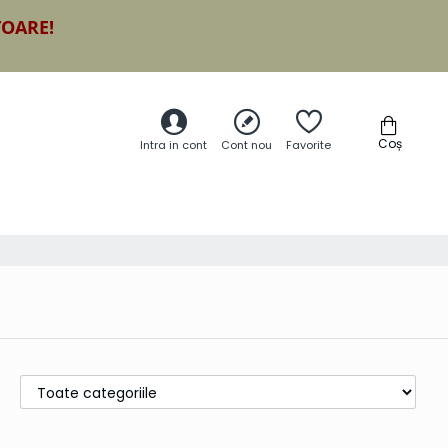
TOARE!
Coș
Intra in cont
Cont nou
Favorite