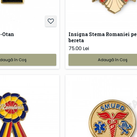
o-Otan
Insigna Stema Romaniei pe
bereta
75.00 Lei
daugă în Coş
Adaugă în Coş