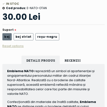
IN STOC
Cod produs:
E-NATO-OTAN
30.00 Lei
Suport
bej
bej striat
roșu-negru
Reset options
DETALII PRODUS
RECENZII
Emblema NATO
reprezintă un simbol al apartenenței și
angajamentului personalului militar din cadrul Alianței
Nord-Atlantice. Realizată cu o broderie de calitate
superioară, această emblemă reflectă mândria și
responsabilitatea celor care fac parte din misiunile și
valorile NATO.
Confecționată din materiale de înaltă calitate,
Emblema
NATO
se distinge printr-o broderie detaliată și culori