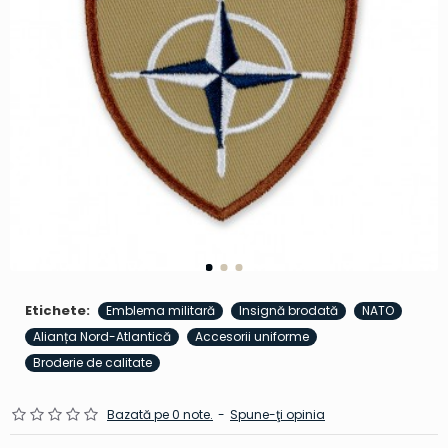
Etichete:
Emblema militară
Insignă brodată
NATO
Alianța Nord-Atlantică
Accesorii uniforme
Broderie de calitate
Bazată pe 0 note.
-
Spune-ţi opinia