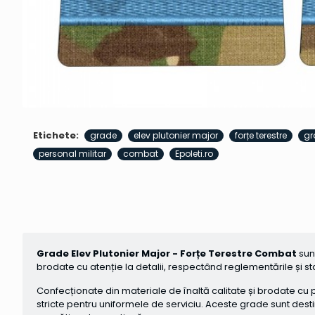
Etichete:
grade
elev plutonier major
forțe terestre
gr
personal militar
combat
Epoleti.ro
Grade Elev Plutonier Major - Forțe Terestre Combat
sunt
brodate cu atenție la detalii, respectând reglementările și st
Confecționate din materiale de înaltă calitate și brodate cu 
stricte pentru uniformele de serviciu. Aceste grade sunt desti