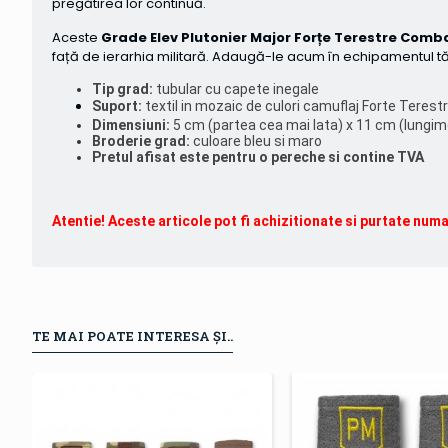
pregătirea lor continuă.
Aceste
Grade Elev Plutonier Major Forțe Terestre Comb
față de ierarhia militară. Adaugă-le acum în echipamentul tău 
Tip grad:
tubular cu capete inegale
Suport:
textil in mozaic de culori camuflaj Forte
Terest
Dimensiuni:
5 cm (partea cea mai lata) x 11 cm (lungim
Broderie grad:
culoare bleu si maro
Pretul afisat este pentru o pereche si contine TVA
Atentie! Aceste articole pot fi achizitionate si purtate num
TE MAI POATE INTERESA ȘI..