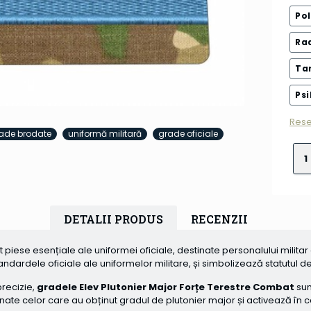
Pol
Ra
Ta
Psi
Rese
ade brodate
uniformă militară
grade oficiale
DETALII PRODUS
RECENZII
 piese esențiale ale uniformei oficiale, destinate personalului militar 
andardele oficiale ale uniformelor militare, și simbolizează statutul d
precizie,
gradele Elev Plutonier Major Forțe Terestre Combat
sun
nate celor care au obținut gradul de plutonier major și activează în ca