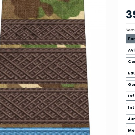
3
Sem
Fa
Avi
Co
Edu
Ge
In
Int
Jur
Me