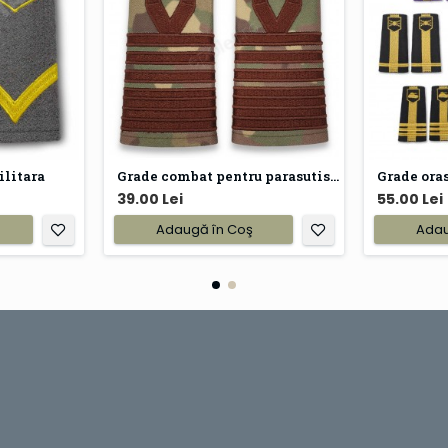
ilitara
Grade combat pentru parasutisti
Grade oras
39.00 Lei
55.00 Lei
Adaugă în Coş
Adau