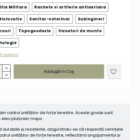
itia Militara
Rachete si artilerie antiaeriana
diolocatie
Sanitar-veterinar
Subingineri
ncuri
Topogeodezie
Vanatori de munte
hologie
t options
Adaugă în Coş
din cadrul unităților de forțe terestre. Aceste grade sunt
e elev plutonier major.
t durabile și rezistente, asigurându-se că respectă cerințele
drul unităților de forțe terestre, reflectând angajamentul și