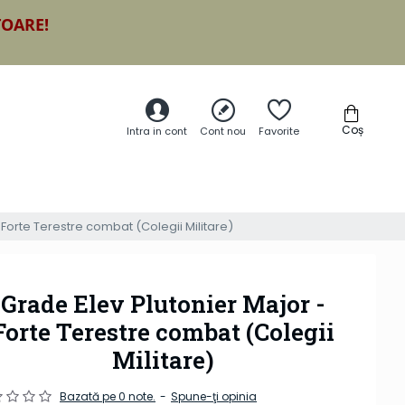
TOARE!
Coș
Intra in cont
Cont nou
Favorite
 Forte Terestre combat (Colegii Militare)
Grade Elev Plutonier Major -
Forte Terestre combat (Colegii
Militare)
Bazată pe 0 note.
-
Spune-ţi opinia