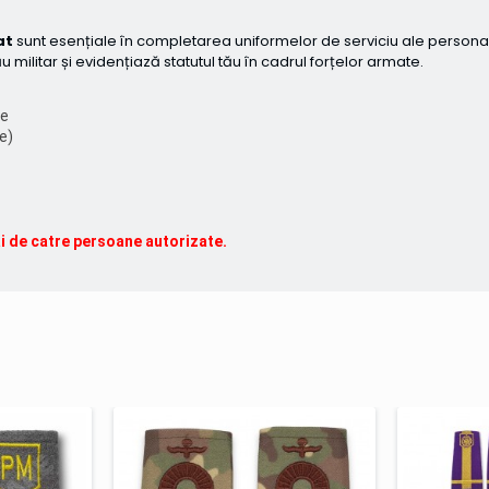
at
sunt esențiale în completarea uniformelor de serviciu ale personalulu
militar și evidențiază statutul tău în cadrul forțelor armate.
re
e)
ai de catre persoane autorizate.