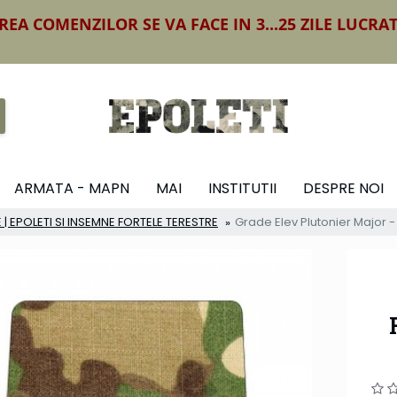
REA COMENZILOR SE VA FACE IN 3...25 ZILE LUCRA
ARMATA - MAPN
MAI
INSTITUTII
DESPRE NOI
 | EPOLETI SI INSEMNE FORTELE TERESTRE
Grade Elev Plutonier Major -