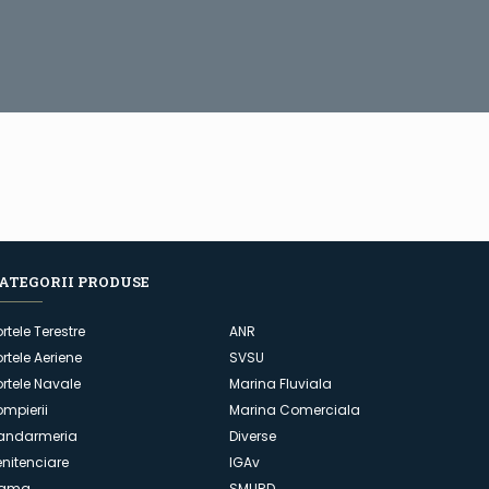
ATEGORII PRODUSE
ortele Terestre
ANR
ortele Aeriene
SVSU
ortele Navale
Marina Fluviala
ompierii
Marina Comerciala
andarmeria
Diverse
enitenciare
IGAv
ama
SMURD