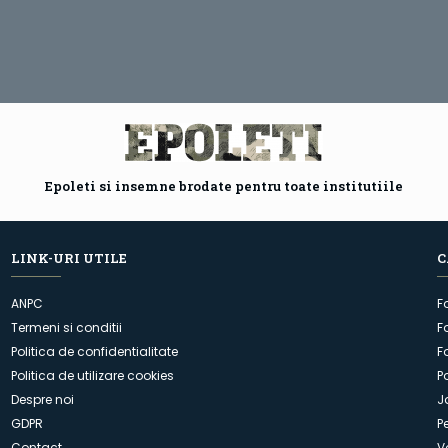
Epoleti si insemne brodate pentru toate institutiile
LINK-URI UTILE
C
ANPC
F
Termeni si conditii
F
Politica de confidentialitate
F
Politica de utilizare cookies
P
Despre noi
J
GDPR
P
Contact
V