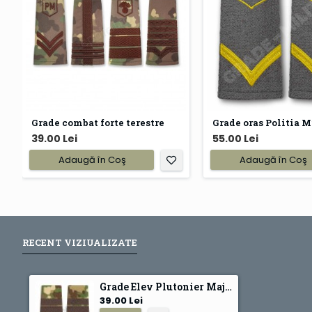
Grade combat forte terestre
Grade oras Politia M
39.00 Lei
55.00 Lei
Adaugă în Coş
Adaugă în Coş
RECENT VIZIUALIZATE
Grade Elev Plutonier Major - Forte Terestre combat (Colegii Militare)
39.00 Lei