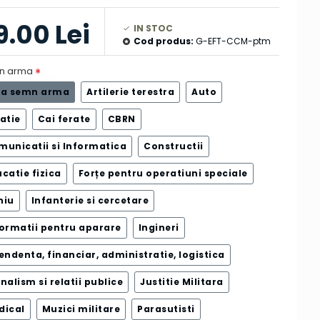
9.00 Lei
IN STOC
Cod produs:
G-EFT-CCM-ptm
n arma
ra semn arma
Artilerie terestra
Auto
atie
Cai ferate
CBRN
municatii si Informatica
Constructii
catie fizica
Forțe pentru operatiuni speciale
niu
Infanterie si cercetare
formatii pentru aparare
Ingineri
endenta, financiar, administratie, logistica
nalism si relatii publice
Justitie Militara
dical
Muzici militare
Parasutisti