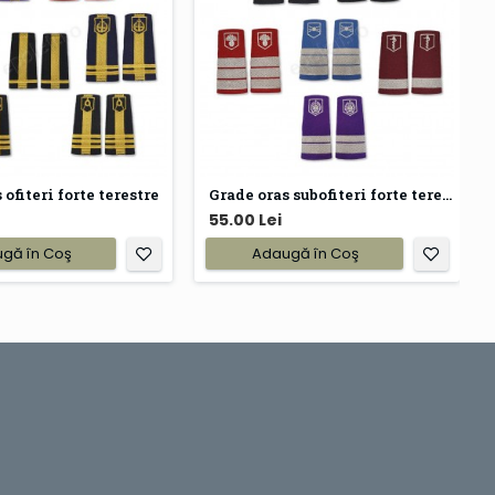
 ofiteri forte terestre
Grade oras subofiteri forte terestre
55.00 Lei
gă în Coş
Adaugă în Coş