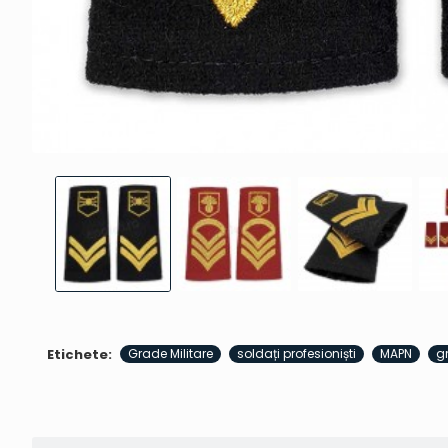
Etichete:
Grade Militare
soldați profesioniști
MAPN
g