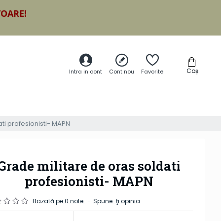
TOARE!
Coș
Intra in cont
Cont nou
Favorite
ti profesionisti- MAPN
Grade militare de oras soldati
profesionisti- MAPN
Bazată pe 0 note.
-
Spune-ţi opinia