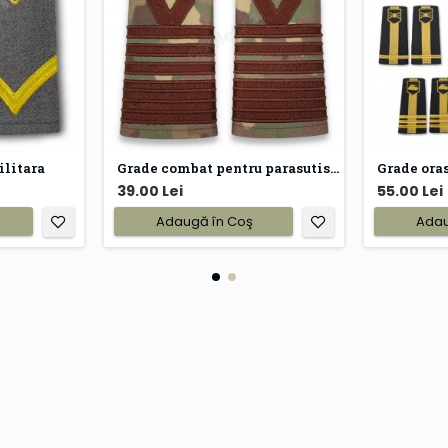
ilitara
Grade combat pentru parasutisti
Grade oras
39.00 Lei
55.00 Lei
Adaugă în Coş
Adau