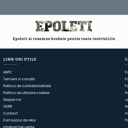
Epoleti si insemne brodate pentru toate institutiile
LINK-URI UTILE
C
ANPC
F
Termeni si conditii
F
Politica de confidentialitate
F
Politica de utilizare cookies
P
Despre noi
J
GDPR
P
Contact
V
Formularul de retur
P
Intrebari frecvente