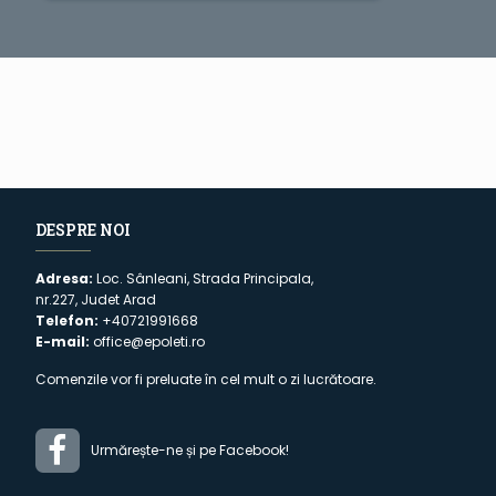
DESPRE NOI
Adresa:
Loc. Sânleani, Strada Principala,
nr.227, Judet Arad
Telefon:
+40721991668
E-mail:
office@epoleti.ro
Comenzile vor fi preluate în cel mult o zi lucrătoare.
Urmărește-ne și pe Facebook!