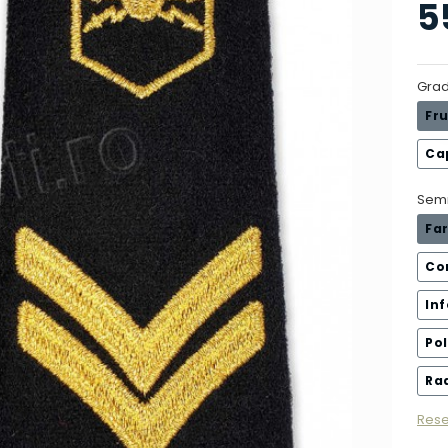
5
Grad
Fr
Cap
Sem
Fa
Co
In
Pol
Ra
Rese