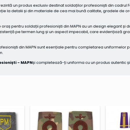
ezintă un produs exclusiv destinat soldaților profesioniști din cadrul
e la detalii și din materiale de cea mai bună calitate, gradele de oraș
oraș pentru soldații profesioniști din MAPN au un design elegant și du
 rezistență pe termen lung și un aspect impecabil, care evidențiază gr
ofesioniști din MAPN sunt esențiale pentru completarea uniformelor pe
m.
esioniști -
MAPN
și completează-ți uniforma cu un produs autentic ș