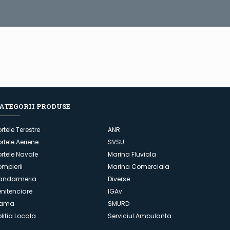
ATEGORII PRODUSE
ortele Terestre
ANR
ortele Aeriene
SVSU
ortele Navale
Marina Fluviala
ompierii
Marina Comerciala
andarmeria
Diverse
enitenciare
IGAv
ama
SMURD
olitia Locala
Serviciul Ambulanta