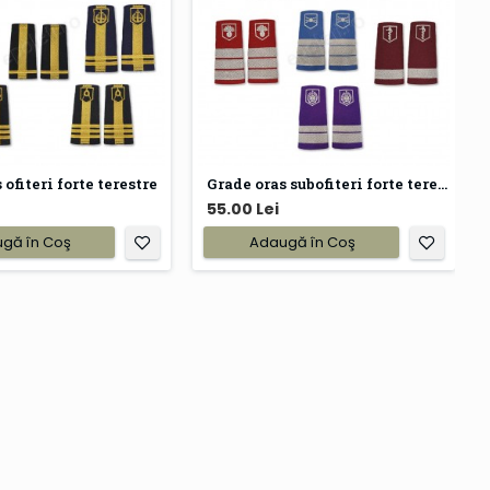
 ofiteri forte terestre
Grade oras subofiteri forte terestre
55.00 Lei
gă în Coş
Adaugă în Coş