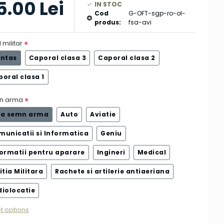
5.00 Lei
IN STOC
Cod
G-OFT-sgp-ro-ol-
produs:
fsa-avi
 militar
untas
Caporal clasa 3
Caporal clasa 2
oral clasa 1
n arma
ra semn arma
Auto
Aviatie
municatii si Informatica
Geniu
formatii pentru aparare
Ingineri
Medical
itia Militara
Rachete si artilerie antiaeriana
diolocatie
t options