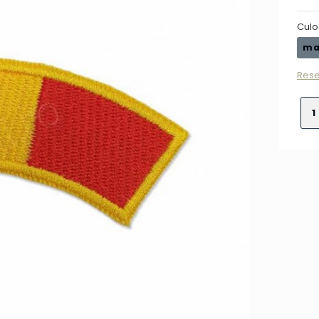
Culo
ma
Rese