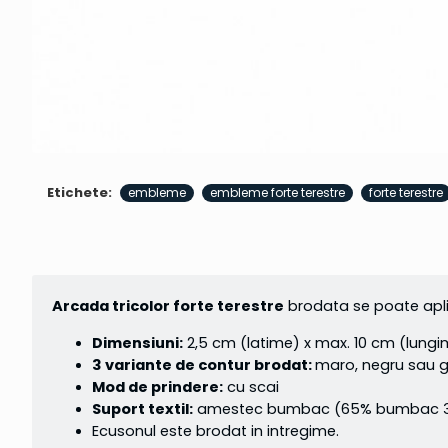
Etichete:
embleme
embleme forte terestre
forte terestre
Arcada tricolor forte terestre
brodata se poate aplic
Dimensiuni:
2,5 cm (latime) x max. 10 cm (lung
3 variante de contur brodat:
maro, negru sau 
Mod de prindere:
cu scai
Suport textil:
amestec bumbac (65% bumbac 35% 
Ecusonul este brodat in intregime.