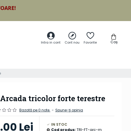
TOARE!
Coș
Intra in cont
Cont nou
Favorite
e
Arcada tricolor forte terestre
Bazată pe 0 note.
-
Spune-ţi opinia
7.00 Lei
IN STOC
Cod produs:
TRI-FT-arc-m