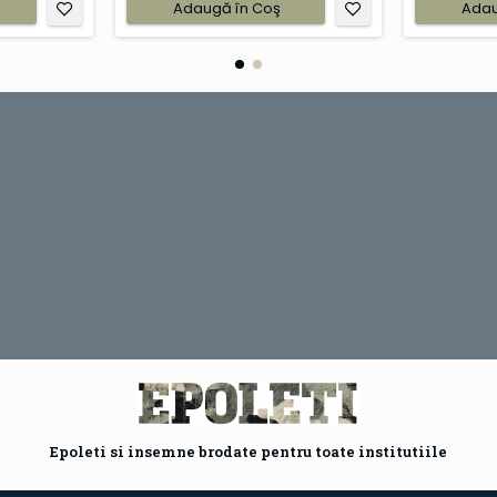
Adaugă în Coş
Adau
Epoleti si insemne brodate pentru toate institutiile