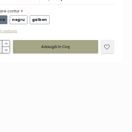
are contur
ro
negru
galben
t options
Adaugă în Coş