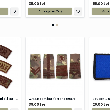
39.00 Lei
55.00 Lei
Adaugă în Coş
Adau
Emblema arcada specialitati arme forte terestre
Grade combat forte terestre
Ecuson Dra
39.00 Lei
25.00 Lei