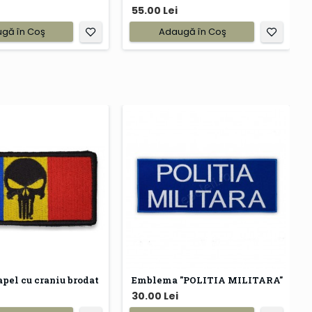
55.00 Lei
gă în Coş
Adaugă în Coş
pel cu craniu brodat
Emblema "POLITIA MILITARA"
30.00 Lei