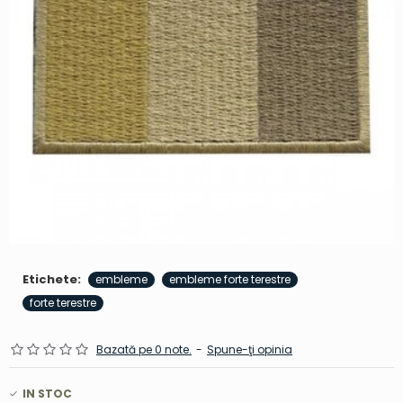
Etichete:
embleme
embleme forte terestre
forte terestre
Bazată pe 0 note.
-
Spune-ţi opinia
IN STOC