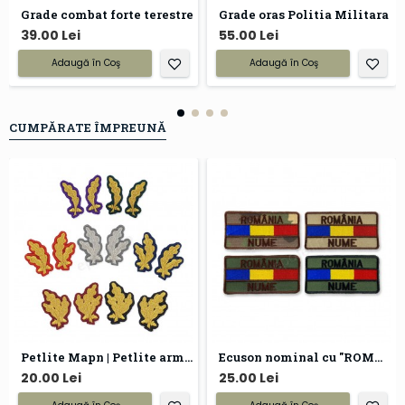
Grade combat forte terestre
Grade oras Politia Militara
39.00 Lei
55.00 Lei
Adaugă în Coş
Adaugă în Coş
CUMPĂRATE ÎMPREUNĂ
Petlite Mapn | Petlite armata
Ecuson nominal cu "ROMANIA" si tricolor
20.00 Lei
25.00 Lei