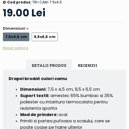
Cod produs:
TRI-CAM-7.5x4.5
19.00 Lei
Dimensiuni
7,5x4,5 cm
9,5x6,5 cm
Reset options
DETALII PRODUS
RECENZII
Drapel brodat culori camu
Dimensiuni:
7,5 x 4,5 cm, 9,5 x 6,5 cm
Suport textil:
amestec 65% bumbac si 35%
poliester cu intaritura termocolata pentru
rezistenta sporita
Mod de prindere:
scai
Primiti si partea pufoasa a scaiului, care se
poate coase pe haine ulterior