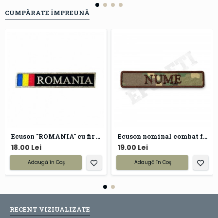
CUMPĂRATE ÎMPREUNĂ
Ecuson "ROMANIA" cu fir metalizat argintiu
Ecuson nominal combat forte terestre
18.00 Lei
19.00 Lei
Adaugă în Coş
Adaugă în Coş
RECENT VIZIUALIZATE