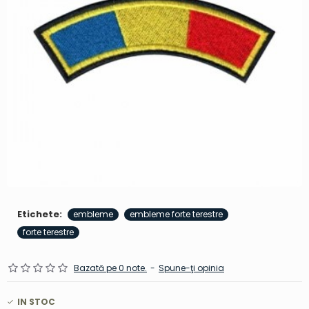
Etichete:
embleme
embleme forte terestre
forte terestre
Bazată pe 0 note.
-
Spune-ţi opinia
IN STOC