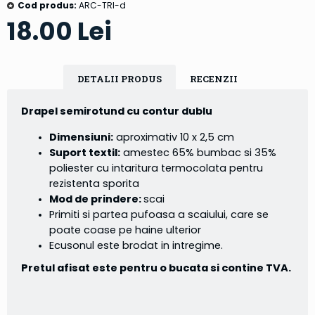
Cod produs:
ARC-TRI-d
18.00 Lei
DETALII PRODUS
RECENZII
Drapel semirotund cu contur dublu
Dimensiuni:
aproximativ 10 x 2,5 cm
Suport textil:
amestec 65% bumbac si 35%
poliester cu intaritura termocolata pentru
rezistenta sporita
Mod de prindere:
scai
Primiti si partea pufoasa a scaiului, care se
poate coase pe haine ulterior
Ecusonul este brodat in intregime.
Pretul afisat este pentru o bucata si contine TVA.