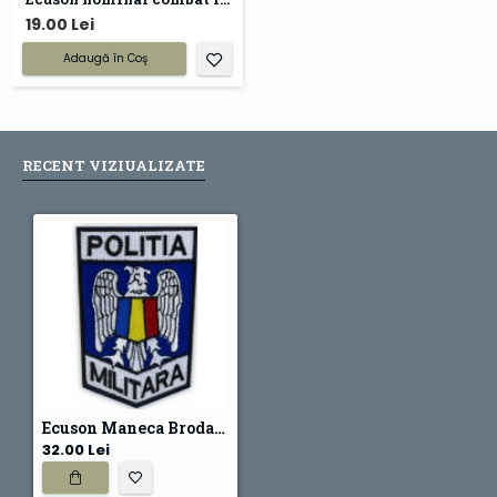
19.00 Lei
Adaugă în Coş
RECENT VIZIUALIZATE
Ecuson Maneca Brodat pentru Politia Militara - 10,5x7 cm
32.00 Lei