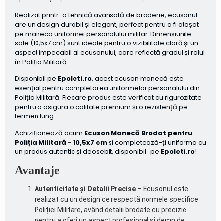
Realizat printr-o tehnică avansată de broderie, ecusonul
are un design durabil și elegant, perfect pentru a fi atașat
pe maneca uniformei personalului militar. Dimensiunile
sale (10,5x7 cm) sunt ideale pentru o vizibilitate clară și un
aspect impecabil al ecusonului, care reflectă gradul și rolul
în Poliția Militară.
Disponibil pe
Epoleti.ro
, acest ecuson manecă este
esențial pentru completarea uniformelor personalului din
Poliția Militară. Fiecare produs este verificat cu rigurozitate
pentru a asigura o calitate premium și o rezistență pe
termen lung.
Achiziționează acum
Ecuson Manecă Brodat pentru
Poliția Militară - 10,5x7 cm
și completează-ți uniforma cu
un produs autentic și deosebit, disponibil pe
Epoleti.ro
!
Avantaje
Autenticitate și Detalii Precise
– Ecusonul este
realizat cu un design ce respectă normele specifice
Poliției Militare, având detalii brodate cu precizie
pentru a oferi un aspect profesional și demn de