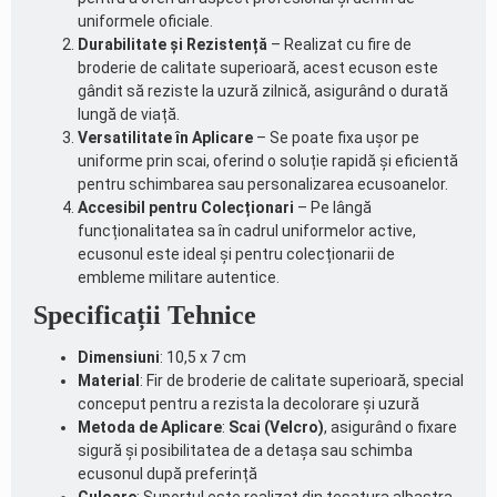
uniformele oficiale.
Durabilitate și Rezistență
– Realizat cu fire de
broderie de calitate superioară, acest ecuson este
gândit să reziste la uzură zilnică, asigurând o durată
lungă de viață.
Versatilitate în Aplicare
– Se poate fixa ușor pe
uniforme prin scai, oferind o soluție rapidă și eficientă
pentru schimbarea sau personalizarea ecusoanelor.
Accesibil pentru Colecționari
– Pe lângă
funcționalitatea sa în cadrul uniformelor active,
ecusonul este ideal și pentru colecționarii de
embleme militare autentice.
Specificații Tehnice
Dimensiuni
: 10,5 x 7 cm
Material
: Fir de broderie de calitate superioară, special
conceput pentru a rezista la decolorare și uzură
Metoda de Aplicare
:
Scai (Velcro)
, asigurând o fixare
sigură și posibilitatea de a detașa sau schimba
ecusonul după preferință