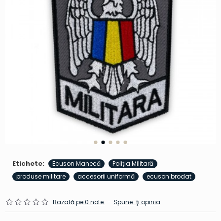
Etichete:
Ecuson Manecă
Poliția Militară
produse militare
accesorii uniformă
ecuson brodat
Bazată pe 0 note.
-
Spune-ţi opinia