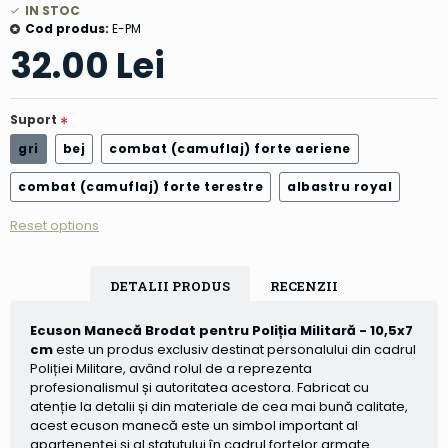
IN STOC
Cod produs:
E-PM
32.00 Lei
Suport
gri
bej
combat (camuflaj) forte aeriene
combat (camuflaj) forte terestre
albastru royal
Reset options
DETALII PRODUS
RECENZII
Ecuson Manecă Brodat pentru Poliția Militară - 10,5x7
cm
este un produs exclusiv destinat personalului din cadrul
Poliției Militare, având rolul de a reprezenta
profesionalismul și autoritatea acestora. Fabricat cu
atenție la detalii și din materiale de cea mai bună calitate,
acest ecuson manecă este un simbol important al
apartenenței și al statutului în cadrul forțelor armate.