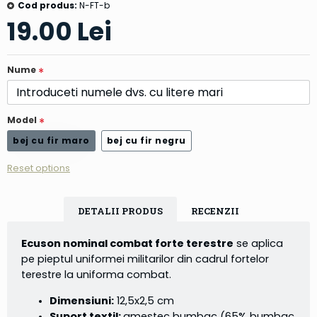
Cod produs:
N-FT-b
19.00 Lei
Nume
Model
bej cu fir maro
bej cu fir negru
Reset options
DETALII PRODUS
RECENZII
Ecuson nominal combat forte terestre
se aplica
pe pieptul uniformei militarilor din cadrul fortelor
terestre la uniforma combat.
Dimensiuni:
12,5x2,5 cm
Suport textil:
amestec bumbac (65% bumbac