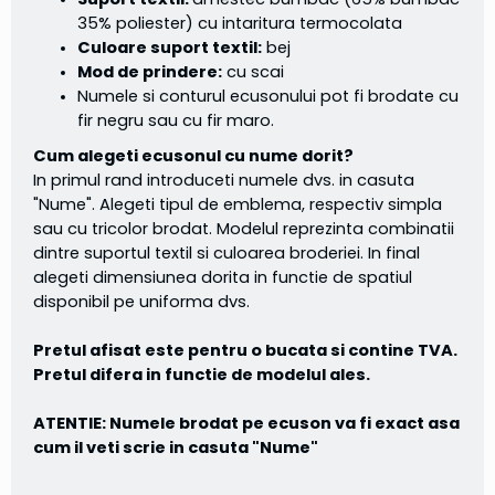
35% poliester) cu intaritura termocolata
Culoare suport textil:
bej
Mod de prindere:
cu scai
Numele si conturul ecusonului pot fi brodate cu
fir negru sau cu fir maro.
Cum alegeti ecusonul cu nume dorit?
In primul rand introduceti numele dvs. in casuta
"Nume". Alegeti tipul de emblema, respectiv simpla
sau cu tricolor brodat. Modelul reprezinta combinatii
dintre suportul textil si culoarea broderiei. In final
alegeti dimensiunea dorita in functie de spatiul
disponibil pe uniforma dvs.
Pretul afisat este pentru o bucata si contine TVA.
Pretul difera in functie de modelul ales.
ATENTIE: Numele brodat pe ecuson va fi exact asa
cum il veti scrie in casuta "Nume"