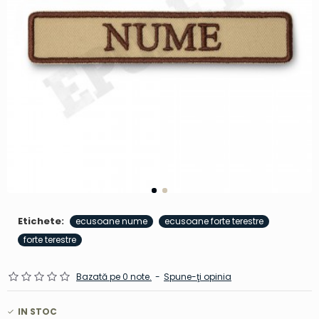
Etichete:
ecusoane nume
ecusoane forte terestre
forte terestre
Bazată pe 0 note.
-
Spune-ţi opinia
IN STOC