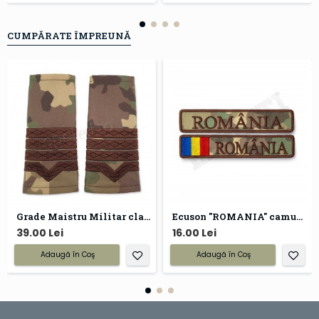
CUMPĂRATE ÎMPREUNĂ
Grade Maistru Militar clasa II combat forte terestre
Ecuson "ROMANIA" camuflaj forte terestre
39.00 Lei
16.00 Lei
Adaugă în Coş
Adaugă în Coş