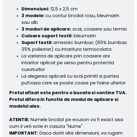
Dimensiuni:
12,5 x 2,5 cm
3 modele:
cu contur brodat rosu, bleumarin
sau alb
3 moduri de aplicare:
scai, coasere sau termic
Culoare suport textil:
bleumarin
Suport textil:
amestec bumbac (65% bumbac
35% poliester) cu intaritura termocolata
La varianta de aplicare prin coasere are
intaritor aplicat pe verso pentru protectia
cusaturilor
La alegerea aplicarii cu scai primiti si partea
pufoasa care se poate coase pe haine ulterior
Pretul afisat este pentru o bucata si contine TVA.
Pretul difera in functie de modul de aplicare si
modelul ales.
ATENTIE:
Numele brodat pe ecuson va fi exact asa
cum il veti scrie in casuta "Nume"
IMPORTANT:
Daca doriti alte dimensiuni, va rugam