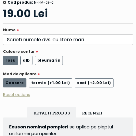
Cod produs:
N-PM-cr-c
19.00 Lei
Nume
Culoare contur
rosu
alb
bleumarin
Mod de aplicare
Coasere
termic
(+1.00 Lei)
scai
(+2.00 Lei)
Reset options
DETALII PRODUS
RECENZII
Ecuson nominal pompieri
se aplica pe pieptul
uniformei pompierilor.