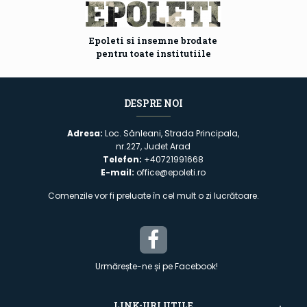
Epoleti si insemne brodate
pentru toate institutiile
DESPRE NOI
Adresa:
Loc. Sânleani, Strada Principala,
nr.227, Judet Arad
Telefon:
+40721991668
E-mail:
office@epoleti.ro
Comenzile vor fi preluate în cel mult o zi lucrătoare.
Urmărește-ne și pe Facebook!
LINK-URI UTILE