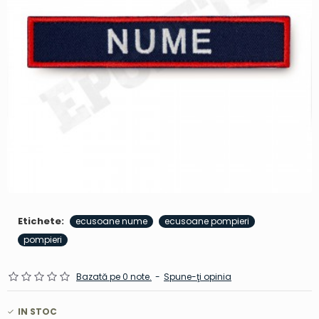
Etichete:
ecusoane nume
ecusoane pompieri
pompieri
Bazată pe 0 note.
-
Spune-ţi opinia
IN STOC