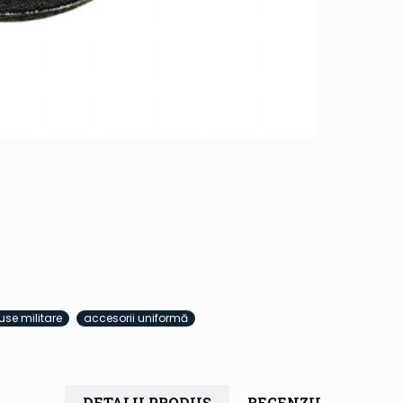
use militare
accesorii uniformă
DETALII PRODUS
RECENZII