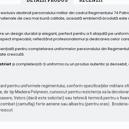
exclusiv destinat personalului militar din cadrul Regimentului 74 Patr
n materiale de cea mai bună calitate, această emblemă brodată este un
un design durabil și elegant, perfect pentru a fi atașată pe uniforme
 aspect impecabil, reflectând profesionalismul și dedicarea celor car
nțială pentru completarea uniformelor personalului din Regimentul 74 
tate crescută.
triot
și completează-ți uniforma cu un produs autentic și deosebit, 
d pentru uniformele regimentului, conform specificațiilor militare ofi
tate, de tip Madeira Polyneon, cunoscut pentru rezistența sa la decolorar
asere, Velcro (dacă este solicitat) sau tehnică termică pentru o fixare
v combat (camuflaj) forte aeriene sau albastru (pentru oras) . Broderia
unoscut.