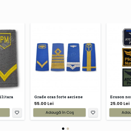
ilitara
Grade oras forte aeriene
Ecuson no
55.00 Lei
25.00 Lei
Adaugă în Coş
Adau