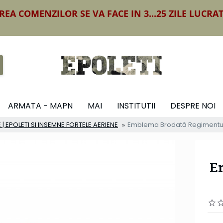
REA COMENZILOR SE VA FACE IN 3...25 ZILE LUCRA
ARMATA - MAPN
MAI
INSTITUTII
DESPRE NOI
 | EPOLETI SI INSEMNE FORTELE AERIENE
Emblema Brodată Regimentul 
E