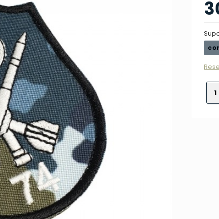
3
Supo
co
Rese