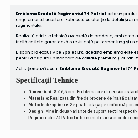
Emblema Brodată Regimentul 74 Patriot
este un produs 
angajamentul acestora. Fabricată cu atenție la detalii și di
regimentului.
Realizată printr-o tehnică avansată de broderie, emblema are 
înaltă calitate garantează o rezistență pe termen lung și un
Disponibilă exclusiv pe
Epoleti.ro
, această emblemă este ese
pentru a asigura un standard de calitate premium și durabili
Achiziționează acum
Emblema Brodată Regimentul 74 Pa
Specificații Tehnice
Dimensiuni
: 8 X 6,5 cm. Emblema are dimensiuni standar
Materiale
: Realizată din fire de broderie de înaltă cali
Metode de aplicare
: Se poate atașa pe uniformă prin co
Design
: Vine in doua variante de suport textil respecti
Regimentului 74 Patriot într-un mod clar și ușor de rec