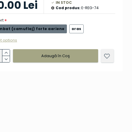
0.00 Lei
IN STOC
Cod produs:
E-REG-74
rt
mbat (camuflaj) forte aeriene
oras
t options
Adaugă în Coş