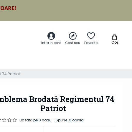
TOARE!
Coș
Intra in cont
Cont nou
Favorite
74 Patriot
mblema Brodată Regimentul 74
Patriot
Bazată pe 0 note.
-
Spune-ţi opinia