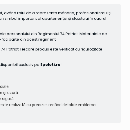
iot, având rolul de a reprezenta mândria, profesionalismul și
 simbol important al apartenenței și statutului în cadrul
le personalului din Regimentul 74 Patriot. Materialele de
e fac parte din acest regiment.
Patriot. Fiecare produs este verificat cu rigurozitate
disponibil exclusiv pe
Epoleti.ro
!
ciale.
e și uzură.
 sigură.
 este realizată cu precizie, redând detaliile emblemei