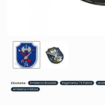
Etichete:
Emblema Brodată
Regimentul 74 Patriot
prod
embleme militare