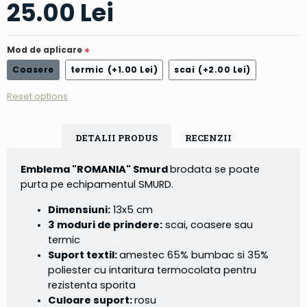
25.00 Lei
Mod de aplicare
Coasere
termic
(+1.00 Lei)
scai
(+2.00 Lei)
Reset options
DETALII PRODUS
RECENZII
Emblema "ROMANIA" Smurd
brodata se poate
purta pe echipamentul SMURD.
Dimensiuni:
13x5 cm
3 moduri de prindere:
scai, coasere sau
termic
Suport textil:
amestec 65% bumbac si 35%
poliester cu intaritura termocolata pentru
rezistenta sporita
Culoare suport:
rosu