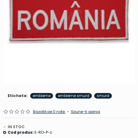
Etichete:
embleme
embleme smurd
smurd
Bazată pe 0 note.
-
Spune-ţi opinia
IN STOC
Cod produs:
E-RO-P-c