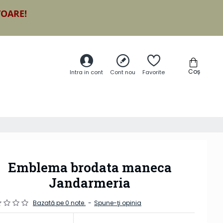
TOARE!
Coș
Intra in cont
Cont nou
Favorite
Emblema brodata maneca
Jandarmeria
Bazată pe 0 note.
-
Spune-ţi opinia