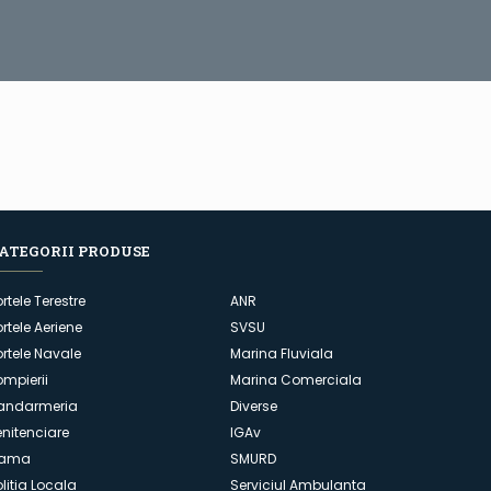
ATEGORII PRODUSE
ortele Terestre
ANR
ortele Aeriene
SVSU
ortele Navale
Marina Fluviala
ompierii
Marina Comerciala
andarmeria
Diverse
enitenciare
IGAv
ama
SMURD
olitia Locala
Serviciul Ambulanta