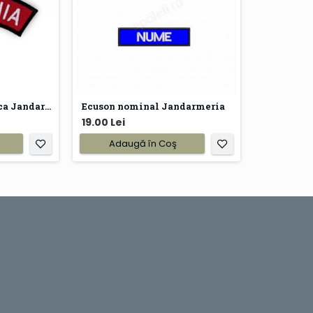
Ecuson drapel maneca Jandarmeria
Ecuson nominal Jandarmeria
19.00 Lei
Adaugă în Coş