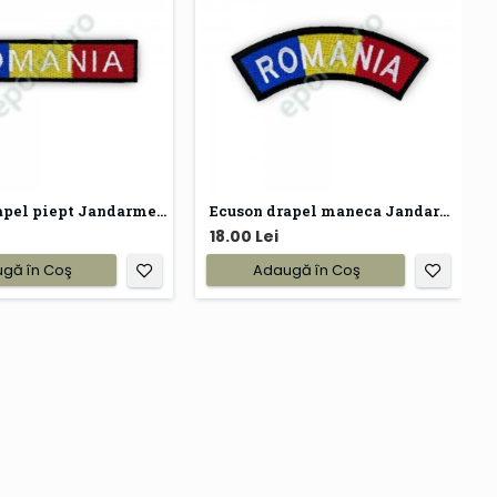
Ecuson drapel piept Jandarmeria
Ecuson drapel maneca Jandarmeria
18.00 Lei
gă în Coş
Adaugă în Coş