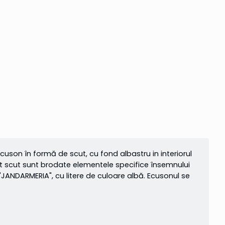
uson în formă de scut, cu fond albastru in interiorul
st scut sunt brodate elementele specifice însemnului
"JANDARMERIA", cu litere de culoare albă. Ecusonul se