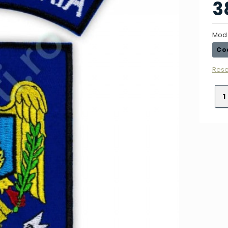
3
Mod 
Co
Rese