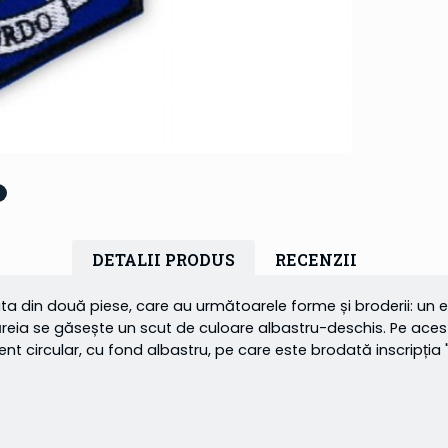
DETALII PRODUS
RECENZII
a din două piese, care au următoarele forme și broderii: un ec
căreia se găsește un scut de culoare albastru-deschis. Pe ace
t circular, cu fond albastru, pe care este brodată inscripția 