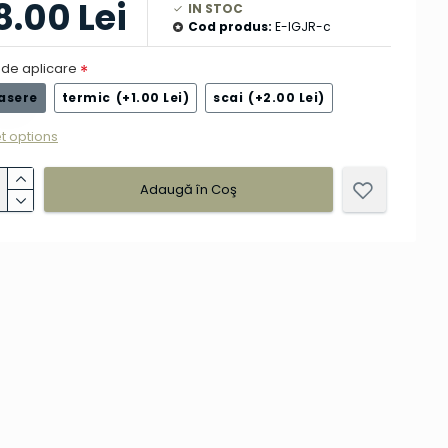
8.00 Lei
IN STOC
Cod produs:
E-IGJR-c
de aplicare
asere
termic
(+1.00 Lei)
scai
(+2.00 Lei)
t options
Adaugă în Coş