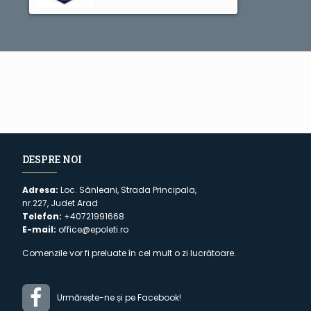
DESPRE NOI
Adresa:
Loc. Sânleani, Strada Principala,
nr.227, Judet Arad
Telefon:
+40721991668
E-mail:
office@epoleti.ro
Comenzile vor fi preluate în cel mult o zi lucrătoare.
Urmărește-ne și pe Facebook!