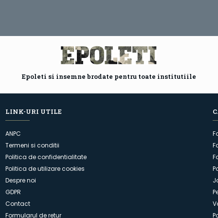
Epoleti si insemne brodate pentru toate institutiile
LINK-URI UTILE
C
ANPC
F
Termeni si conditii
F
Politica de confidentialitate
F
Politica de utilizare cookies
P
Despre noi
J
GDPR
P
Contact
V
Formularul de retur
P