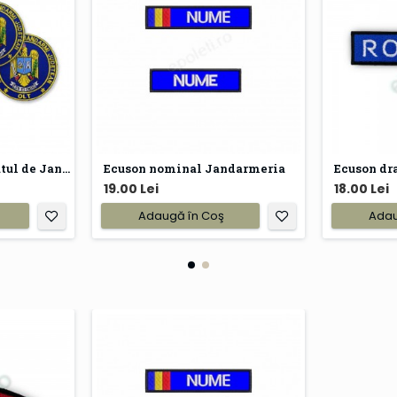
Emblema Inspectoratul de Jandarmi Judetean - IJJ
Ecuson nominal Jandarmeria
19.00 Lei
18.00 Lei
Adaugă în Coş
Adau