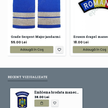
Grade Sergent Major jandarmi
55.00 Lei
18.00 Lei
Adaugă în Coş
Adaugă în Coş
RECENT VIZIUALIZATE
Emblema brodata maneca Jandarmeria
38.00 Lei