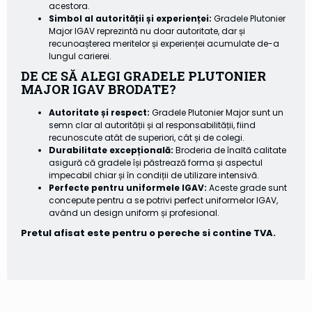
acestora.
Simbol al autorității și experienței:
Gradele Plutonier
Major IGAV reprezintă nu doar autoritate, dar și
recunoașterea meritelor și experienței acumulate de-a
lungul carierei.
DE CE SĂ ALEGI GRADELE PLUTONIER
MAJOR IGAV BRODATE?
Autoritate și respect:
Gradele Plutonier Major sunt un
semn clar al autorității și al responsabilității, fiind
recunoscute atât de superiori, cât și de colegi.
Durabilitate excepțională:
Broderia de înaltă calitate
asigură că gradele își păstrează forma și aspectul
impecabil chiar și în condiții de utilizare intensivă.
Perfecte pentru uniformele IGAV:
Aceste grade sunt
concepute pentru a se potrivi perfect uniformelor IGAV,
având un design uniform și profesional.
Pretul afisat este pentru o pereche si contine TVA.