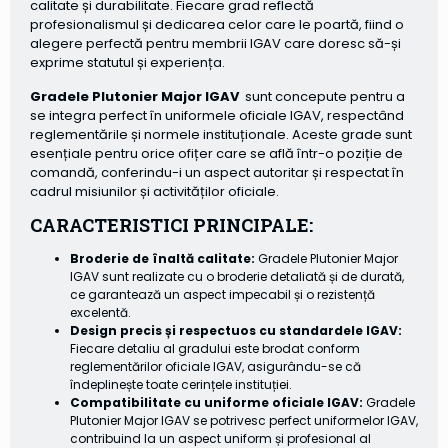
calitate și durabilitate. Fiecare grad reflectă
profesionalismul și dedicarea celor care le poartă, fiind o
alegere perfectă pentru membrii IGAV care doresc să-și
exprime statutul și experiența.
Gradele Plutonier Major IGAV
sunt concepute pentru a
se integra perfect în uniformele oficiale IGAV, respectând
reglementările și normele instituționale. Aceste grade sunt
esențiale pentru orice ofițer care se află într-o poziție de
comandă, conferindu-i un aspect autoritar și respectat în
cadrul misiunilor și activităților oficiale.
CARACTERISTICI PRINCIPALE:
Broderie de înaltă calitate:
Gradele Plutonier Major
IGAV sunt realizate cu o broderie detaliată și de durată,
ce garantează un aspect impecabil și o rezistență
excelentă.
Design precis și respectuos cu standardele IGAV:
Fiecare detaliu al gradului este brodat conform
reglementărilor oficiale IGAV, asigurându-se că
îndeplinește toate cerințele instituției.
Compatibilitate cu uniforme oficiale IGAV:
Gradele
Plutonier Major IGAV se potrivesc perfect uniformelor IGAV,
contribuind la un aspect uniform și profesional al