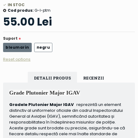
IN STOC
Cod produs:
G-I-ptm
55.00 Lei
Suport
bleumarin
negru
Reset options
DETALII PRODUS
RECENZII
Grade Plutonier Major IGAV
Gradele Plutonier Major IGAV
reprezintă un element
distinctiv al uniformelor oficiale din cadrul Inspectoratului
General al Aviației (IGAV), semnificând autoritatea și
responsabilitatea în îndeplinirea misiunilor de poliție.
Aceste grade sunt brodate cu precizie, asigurându-se că
fiecare detaliu respectă cele mai înalte standarde de