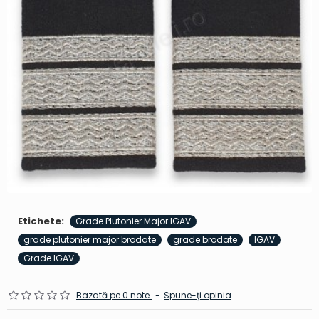
Etichete:
Grade Plutonier Major IGAV
grade plutonier major brodate
grade brodate
IGAV
Grade IGAV
Bazată pe 0 note.
-
Spune-ţi opinia