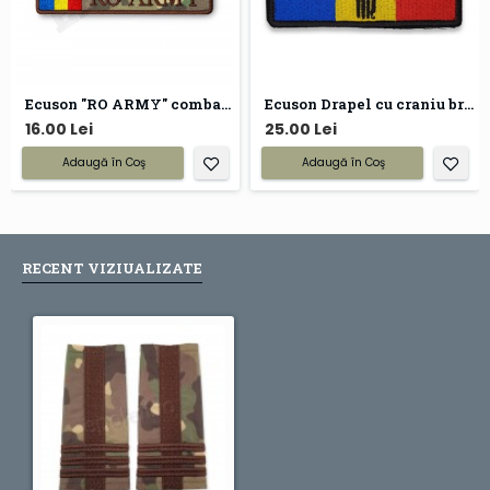
Ecuson "RO ARMY" combat forte terestre
Ecuson Drapel cu craniu brodat
16.00 Lei
25.00 Lei
Adaugă în Coş
Adaugă în Coş
RECENT VIZIUALIZATE