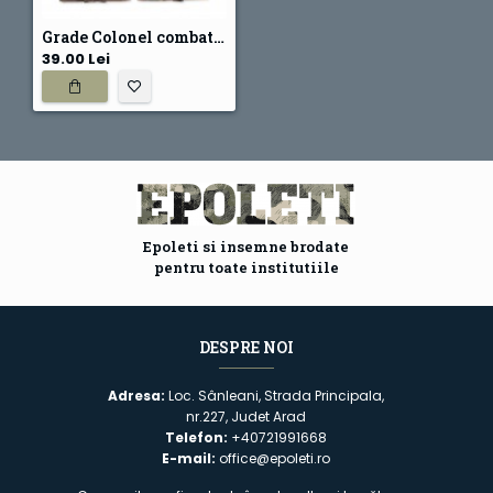
Grade Colonel combat forte terestre
39.00 Lei
Epoleti si insemne brodate
pentru toate institutiile
DESPRE NOI
Adresa:
Loc. Sânleani, Strada Principala,
nr.227, Judet Arad
Telefon:
+40721991668
E-mail:
office@epoleti.ro