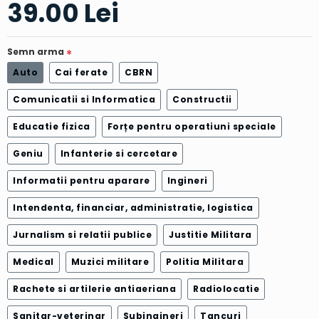
39.00 Lei
Semn arma
Auto
Cai ferate
CBRN
Comunicatii si Informatica
Constructii
Educatie fizica
Forțe pentru operatiuni speciale
Geniu
Infanterie si cercetare
Informatii pentru aparare
Ingineri
Intendenta, financiar, administratie, logistica
Jurnalism si relatii publice
Justitie Militara
Medical
Muzici militare
Politia Militara
Rachete si artilerie antiaeriana
Radiolocatie
Sanitar-veterinar
Subingineri
Tancuri