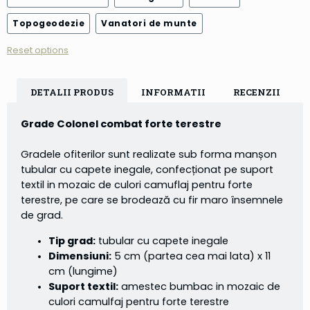
Topogeodezie
Vanatori de munte
Reset options
DETALII PRODUS
INFORMATII
RECENZII
Grade Colonel combat forte terestre
Gradele ofiterilor sunt realizate sub forma manșon
tubular cu capete inegale, confecționat pe suport
textil in mozaic de culori camuflaj pentru forte
terestre, pe care se brodează cu fir maro însemnele
de grad.
Tip grad:
tubular cu capete inegale
Dimensiuni:
5 cm (partea cea mai lata) x 11
cm (lungime)
Suport textil:
amestec bumbac in mozaic de
culori camulfaj pentru forte terestre