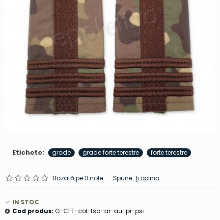
Etichete:
grade
grade forte terestre
forte terestre
Bazată pe 0 note.
-
Spune-ţi opinia
IN STOC
Cod produs:
G-CFT-col-fsa-ar-au-pr-psi