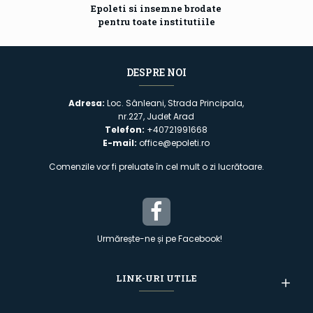
Epoleti si insemne brodate
pentru toate institutiile
DESPRE NOI
Adresa:
Loc. Sânleani, Strada Principala,
nr.227, Judet Arad
Telefon:
+40721991668
E-mail:
office@epoleti.ro
Comenzile vor fi preluate în cel mult o zi lucrătoare.
Urmărește-ne și pe Facebook!
LINK-URI UTILE