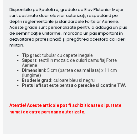
Disponibile pe Epoleti.ro, gradele de Elev Plutonier Major
sunt destinate doar elevilor autorizați, respectând pe
deplin reglementările și standardele Forțelor Aeriene.
Aceste grade sunt personalizate pentru a adăuga un plus
de semnificație uniformei, marcând un pas important în
dezvoltarea profesională și pregătirea acestora ca lideri
militari.
Tip grad:
tubular cu capete inegale
Suport:
textil in mozaic de culori camuflaj Forte
Aeriene
Dimensiuni:
5 cm (partea cea mai lata) x 11 cm
(lungime)
Broderie grad:
culoare bleu si negru
Pretul afisat este pentru o pereche si contine TVA
Atentie! Aceste articole pot fi achizitionate si purtate
numai de catre persoane autorizate.