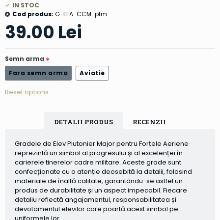
IN STOC
Cod produs:
G-EFA-CCM-ptm
39.00 Lei
Semn arma
Fara semn arma
Aviatie
Reset options
DETALII PRODUS
RECENZII
Gradele de Elev Plutonier Major pentru Forțele Aeriene
reprezintă un simbol al progresului și al excelenței în
carierele tinerelor cadre militare. Aceste grade sunt
confecționate cu o atenție deosebită la detalii, folosind
materiale de înaltă calitate, garantându-se astfel un
produs de durabilitate și un aspect impecabil. Fiecare
detaliu reflectă angajamentul, responsabilitatea și
devotamentul elevilor care poartă acest simbol pe
uniformele lor.