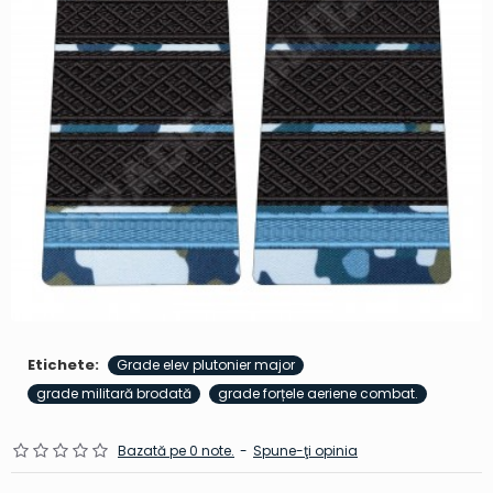
Etichete:
Grade elev plutonier major
grade militară brodată
grade forțele aeriene combat.
Bazată pe 0 note.
-
Spune-ţi opinia