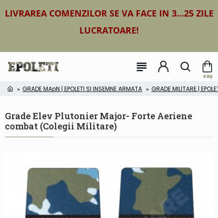
LIVRAREA COMENZILOR SE VA FACE IN 3...25 ZILE
LUCRATOARE!
GRADE MApN | EPOLETI SI INSEMNE ARMATA
GRADE MILITARE | EPOLE
Grade Elev Plutonier Major- Forte Aeriene
combat (Colegii Militare)