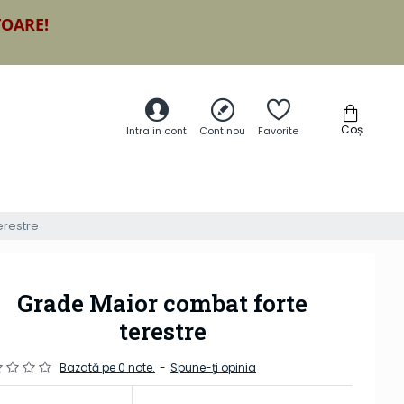
TOARE!
Coș
Intra in cont
Cont nou
Favorite
erestre
Grade Maior combat forte
terestre
Bazată pe 0 note.
-
Spune-ţi opinia