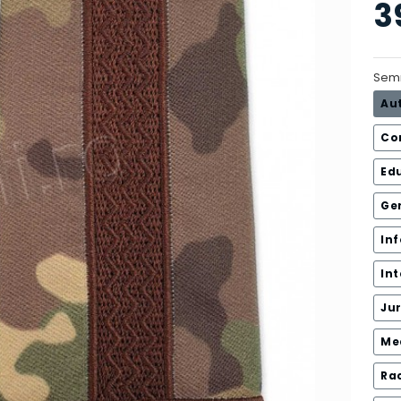
3
Sem
Au
Co
Edu
Ge
In
Int
Jur
Me
Rac