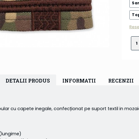
Sa
To
Rese
DETALII PRODUS
INFORMATII
RECENZII
lar cu capete inegale, confecționat pe suport textil in mozaic
 (lungime)