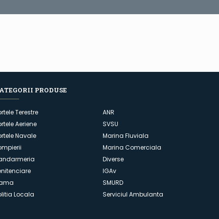
ATEGORII PRODUSE
ortele Terestre
ANR
ortele Aeriene
SVSU
ortele Navale
Marina Fluviala
ompierii
Marina Comerciala
andarmeria
Diverse
enitenciare
IGAv
ama
SMURD
olitia Locala
Serviciul Ambulanta