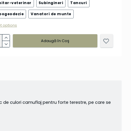
nitar-veterinar
Subingineri
Tancuri
pogeodezie
Vanatori de munte
t options
Adaugă în Coş
 de culori camuflaj pentru forte terestre, pe care se