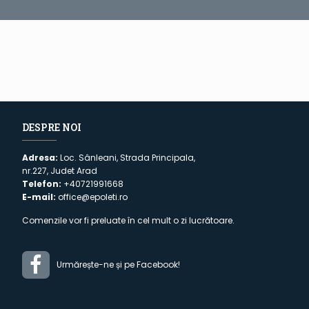
DESPRE NOI
Adresa:
Loc. Sânleani, Strada Principala,
nr.227, Judet Arad
Telefon:
+40721991668
E-mail:
office@epoleti.ro
Comenzile vor fi preluate în cel mult o zi lucrătoare.
Urmărește-ne și pe Facebook!