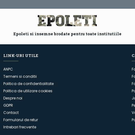
Epoleti si insemne brodate pentru toate institutiile
LINK-URI UTILE
C
ANPC
F
Termeni si conditii
F
Politica de confidentialitate
F
Politica de utilizare cookies
P
Despre noi
J
GDPR
P
Contact
V
Formularul de retur
P
Intrebari frecvente