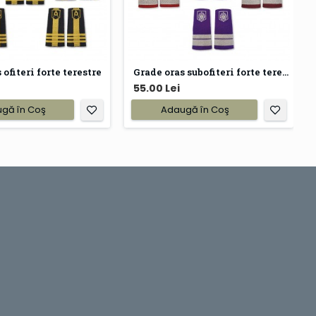
 ofiteri forte terestre
Grade oras subofiteri forte terestre
55.00 Lei
gă în Coş
Adaugă în Coş