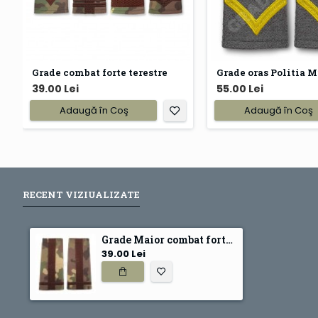
Grade combat forte terestre
Grade oras Politia M
39.00 Lei
55.00 Lei
Adaugă în Coş
Adaugă în Coş
RECENT VIZIUALIZATE
Grade Maior combat forte terestre
39.00 Lei