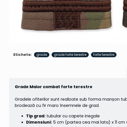
Etichete:
grade
grade forte terestre
forte terestre
Grade Maior combat forte terestre
Gradele ofiterilor sunt realizate sub forma manșon tubu
brodează cu fir maro însemnele de grad.
Tip grad:
tubular cu capete inegale
Dimensiuni:
5 cm (partea cea mai lata) x 11 cm