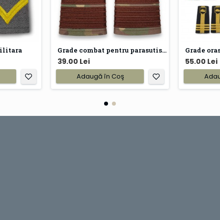
ilitara
Grade combat pentru parasutisti
Grade oras
39.00 Lei
55.00 Lei
Adaugă în Coş
Adau