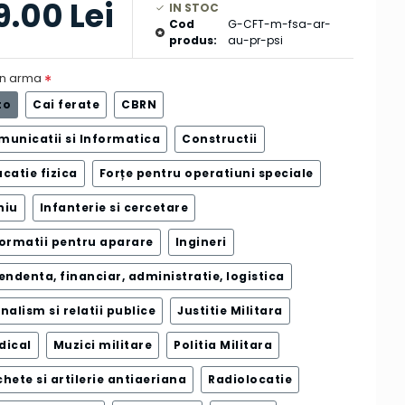
9.00 Lei
IN STOC
Cod
G-CFT-m-fsa-ar-
produs:
au-pr-psi
n arma
to
Cai ferate
CBRN
municatii si Informatica
Constructii
catie fizica
Forțe pentru operatiuni speciale
niu
Infanterie si cercetare
formatii pentru aparare
Ingineri
endenta, financiar, administratie, logistica
nalism si relatii publice
Justitie Militara
dical
Muzici militare
Politia Militara
hete si artilerie antiaeriana
Radiolocatie