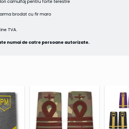
i camulfaj pentru forte terestre
 arma brodat cu fir maro
ne TVA.
rtate numai de catre persoane autorizate.