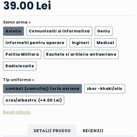
39.00 Lei
Semn arma
Aviatie
Comunicatii si Informatica
Geniu
Informatii pentru aparare
Ingineri
Medical
Politia Militara
Rachete si artilerie antiaeriana
Radiolocatie
Tip uniforma
combat (camuflaj) forte aeriene
zbor -khaki/oliv
oras/albastru
(+4.00 Lei)
Reset options
DETALII PRODUS
RECENZII