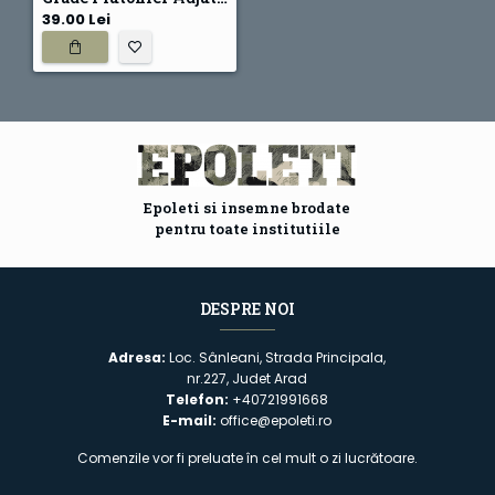
39.00 Lei
Epoleti si insemne brodate
pentru toate institutiile
DESPRE NOI
Adresa:
Loc. Sânleani, Strada Principala,
nr.227, Judet Arad
Telefon:
+40721991668
E-mail:
office@epoleti.ro
Comenzile vor fi preluate în cel mult o zi lucrătoare.