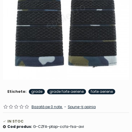
Etichete:
grade
grade forte aeriene
forte aeriene
Bazată pe 0 note.
-
Spune-ţi opinia
IN STOC
Cod produs:
G-CZFA-ptap-ccfa-fsa-avi