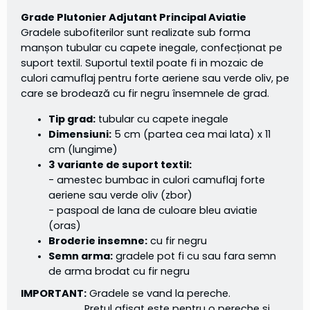
Grade Plutonier Adjutant Principal Aviatie
Gradele subofiterilor sunt realizate sub forma
manșon tubular cu capete inegale, confecționat pe
suport textil. Suportul textil poate fi in mozaic de
culori camuflaj pentru forte aeriene sau verde oliv, pe
care se brodează cu fir negru însemnele de grad.
Tip grad:
tubular cu capete inegale
Dimensiuni:
5 cm (partea cea mai lata) x 11
cm (lungime)
3 variante de suport textil:
- amestec bumbac in culori camuflaj forte
aeriene sau verde oliv (zbor)
- paspoal de lana de culoare bleu aviatie
(oras)
Broderie insemne:
cu fir negru
Semn arma:
gradele pot fi cu sau fara semn
de arma brodat cu fir negru
IMPORTANT:
Gradele se vand la pereche.
Pretul afisat este pentru o pereche si