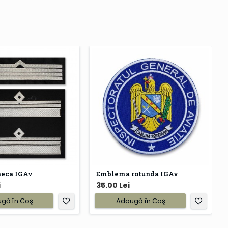
neca IGAv
Emblema rotunda IGAv
i
35.00 Lei
gă în Coş
Adaugă în Coş