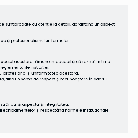
de sunt brodate cu atenție la detalii, garantând un aspect
ea și profesionalismul uniformelor.
spectul acestora rămâne impecabil și că rezistă în timp.
glementările instituției.
profesional și uniformitatea acestora.
tă, fiind un semn de respect și recunoaștere în cadrul
strându-și aspectul și integritatea.
l echipamentelor și respectând normele instituționale.