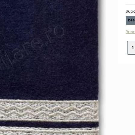
Supo
bl
Rese