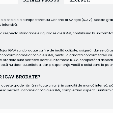
le oficiale ale Inspectoratului General al Aviației (IGAV). Aceste gra
e intensivă.
 respecta standardele riguroase ale IGAV, contribuind la uniformitat
jor IGAV sunt brodate cu fire de înaltă calitate, asigurându-se că a
 conform normelor oficiale IGAV, pentru a garanta conformitatea cu re
 brodate sunt perfecte pentru uniformele IGAV, completând aspectul 
ctă nu doar autoritatea, dar și experiența vastă a celui care le poar
R IGAV BRODATE?
, aceste grade rămân intacte chiar și în condiții de muncă intensă, pă
esc perfect uniformelor oficiale IGAV, completând aspectul uniform a