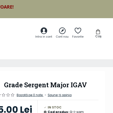
TOARE!
Coș
Intra in cont
Cont nou
Favorite
Grade Sergent Major IGAV
Bazată pe 0 note.
-
Spune-ţi opinia
5.00 Lei
IN STOC
Cod produs:
G-I-sgm