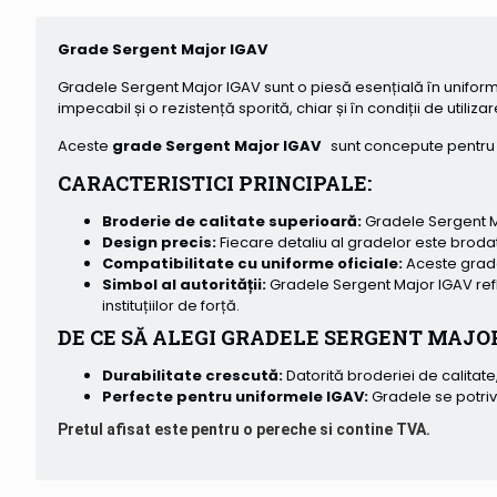
Grade Sergent Major IGAV
Gradele Sergent Major IGAV sunt o piesă esențială în uniforme
impecabil și o rezistență sporită, chiar și în condiții de utilizar
Aceste
grade Sergent Major IGAV
sunt concepute pentru a
CARACTERISTICI PRINCIPALE:
Broderie de calitate superioară:
Gradele Sergent Ma
Design precis:
Fiecare detaliu al gradelor este brodat
Compatibilitate cu uniforme oficiale:
Aceste grade
Simbol al autorității:
Gradele Sergent Major IGAV refle
instituțiilor de forță.
DE CE SĂ ALEGI GRADELE SERGENT MAJO
Durabilitate crescută:
Datorită broderiei de calitate
Perfecte pentru uniformele IGAV:
Gradele se potriv
Pretul afisat este pentru o pereche si contine TVA.