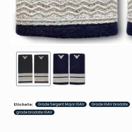
Etichete:
Grade Sergent Major IGAV
Grade IGAV brodate
grade brodate IGAV