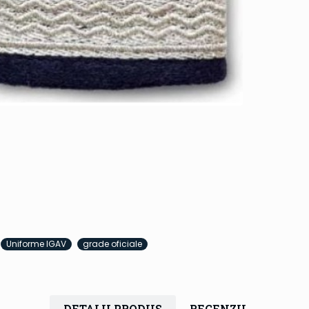
Uniforme IGAV
grade oficiale
DETALII PRODUS
RECENZII