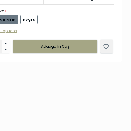
rt
eumarin
negru
t options
Adaugă în Coş