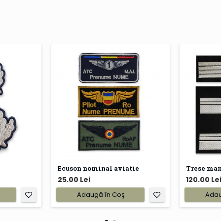
Ecuson nominal aviatie
Trese ma
25.00 Lei
120.00 Le
Adaugă în Coş
Adau