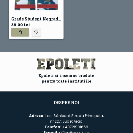
Grade Student Negradat - Forte Aeriene combat
39.00 Lei
Epoleti si insemne brodate
pentru toate institutiile
DESPRE NOI
Adresa:
Loc. Sânleani, Strada Principala,
nr.227, Judet Arad
Telefon:
+40721991668
E-mail:
office@epoleti.ro