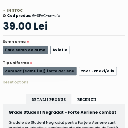
IN STOC
Cod produs:
G-SFAC-sn-cfa
39.00 Lei
Semn arma
Fara semn de arma
Aviatie
Tip uniforma
combat (camuflaj) forte aeriene
zbor -khaki/oliv
Reset options
DETALII PRODUS
RECENZII
Grade Student Negradat - Forte Aeriene combat
Gradele de
Student Negradat
pentru
Forțele Aeriene
sunt
brodate cu atenție și confecționate din materiale de înaltă