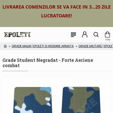
LIVRAREA COMENZILOR SE VA FACE IN 3...25 ZILE
LUCRATOARE!
GRADE MApN | EPOLETI SI INSEMNE ARMATA
GRADE MILITARE | EPOLE
Grade Student Negradat - Forte Aeriene
combat