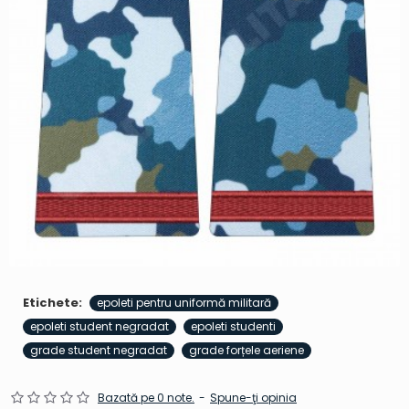
Etichete:
epoleti pentru uniformă militară
epoleti student negradat
epoleti studenti
grade student negradat
grade forțele aeriene
Bazată pe 0 note.
-
Spune-ţi opinia