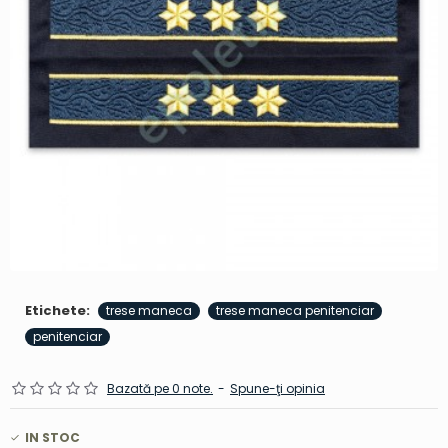
Etichete:
trese maneca
trese maneca penitenciar
penitenciar
Bazată pe 0 note.
-
Spune-ţi opinia
IN STOC