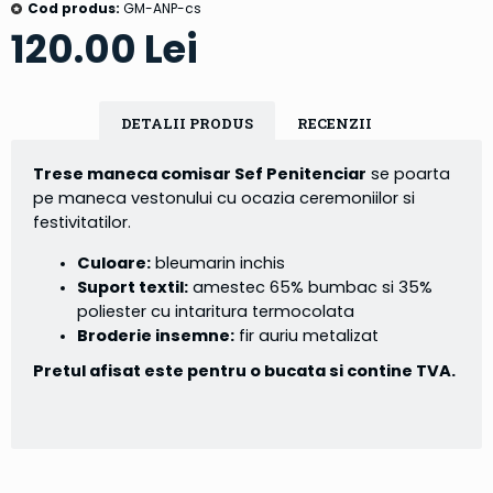
Cod produs:
GM-ANP-cs
120.00 Lei
DETALII PRODUS
RECENZII
Trese maneca comisar Sef Penitenciar
se poarta
pe maneca vestonului cu ocazia ceremoniilor si
festivitatilor.
Culoare:
bleumarin inchis
Suport textil:
amestec 65% bumbac si 35%
poliester cu intaritura termocolata
Broderie insemne:
fir auriu metalizat
Pretul afisat este pentru o bucata si contine TVA.