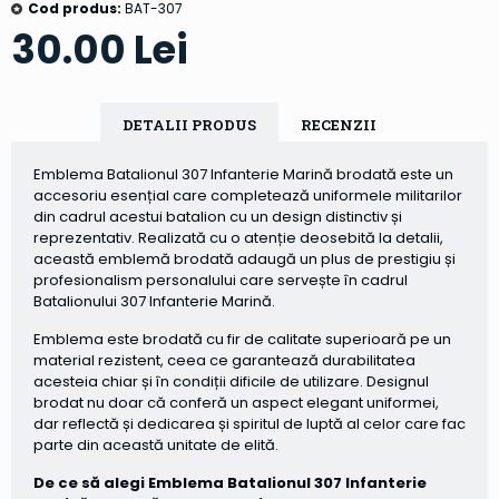
Cod produs:
BAT-307
30.00 Lei
DETALII PRODUS
RECENZII
Emblema Batalionul 307 Infanterie Marină brodată este un
accesoriu esențial care completează uniformele militarilor
din cadrul acestui batalion cu un design distinctiv și
reprezentativ. Realizată cu o atenție deosebită la detalii,
această emblemă brodată adaugă un plus de prestigiu și
profesionalism personalului care servește în cadrul
Batalionului 307 Infanterie Marină.
Emblema este brodată cu fir de calitate superioară pe un
material rezistent, ceea ce garantează durabilitatea
acesteia chiar și în condiții dificile de utilizare. Designul
brodat nu doar că conferă un aspect elegant uniformei,
dar reflectă și dedicarea și spiritul de luptă al celor care fac
parte din această unitate de elită.
De ce să alegi Emblema Batalionul 307 Infanterie