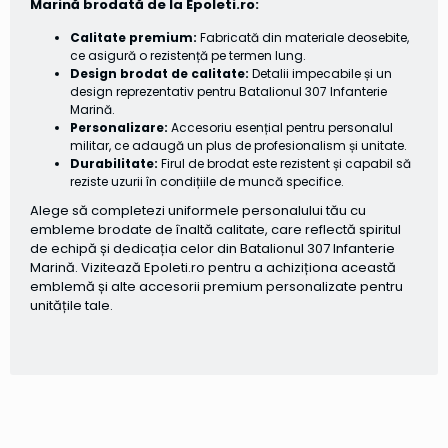
Marină brodată de la Epoleti.ro:
Calitate premium:
Fabricată din materiale deosebite,
ce asigură o rezistență pe termen lung.
Design brodat de calitate:
Detalii impecabile și un
design reprezentativ pentru Batalionul 307 Infanterie
Marină.
Personalizare:
Accesoriu esențial pentru personalul
militar, ce adaugă un plus de profesionalism și unitate.
Durabilitate:
Firul de brodat este rezistent și capabil să
reziste uzurii în condițiile de muncă specifice.
Alege să completezi uniformele personalului tău cu
embleme brodate de înaltă calitate, care reflectă spiritul
de echipă și dedicația celor din Batalionul 307 Infanterie
Marină. Vizitează Epoleti.ro pentru a achiziționa această
emblemă și alte accesorii premium personalizate pentru
unitățile tale.