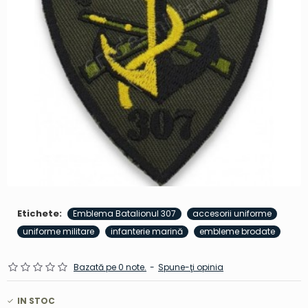
Etichete:
Emblema Batalionul 307
accesorii uniforme
uniforme militare
infanterie marină
embleme brodate
Bazată pe 0 note.
-
Spune-ţi opinia
IN STOC