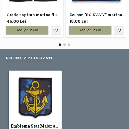
Grade capitan marina fluviala
Ecuson "RO NAVY" marina militara
45.00 Lei
18.00 Lei
Adaugă în Coş
Adaugă în Coş
RECENT VIZIUALIZATE
Emblema Stat Major al Fortelor Navale