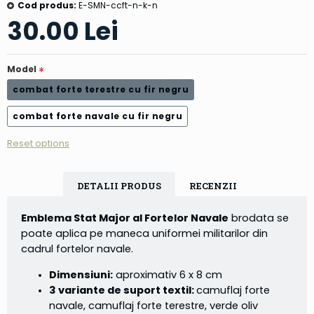
Cod produs:
E-SMN-ccft-n-k-n
30.00 Lei
Model
combat forte terestre cu fir negru
combat forte navale cu fir negru
Reset options
DETALII PRODUS
RECENZII
Emblema Stat Major al Fortelor Navale
brodata se
poate aplica pe maneca uniformei militarilor din
cadrul fortelor navale.
Dimensiuni:
aproximativ 6 x 8 cm
3 variante de suport textil:
camuflaj forte
navale, camuflaj forte terestre, verde oliv