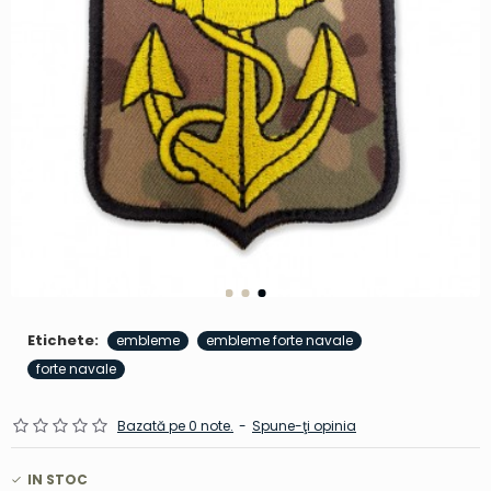
Etichete:
embleme
embleme forte navale
forte navale
Bazată pe 0 note.
-
Spune-ţi opinia
IN STOC