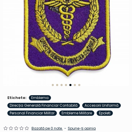
Etichete:
Emblema
Direcția Generală Financiar Contabilă
Accesorii Uniformă
Personal Financiar Militar
Embleme Militare
Epoleti
Bazată pe 0 note.
-
Spune-ţi opinia