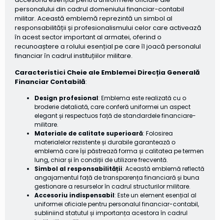
personalului din cadrul domeniului financiar-contabil
militar. Această emblemă reprezintă un simbol al
responsabilității și profesionalismului celor care activează
în acest sector important al armatei, oferind o
recunoaștere a rolului esențial pe care îl joacă personalul
financiar în cadrul instituțiilor militare.
Caracteristici Cheie ale Emblemei Direcția Generală
Financiar Contabilă
:
Design profesional
: Emblema este realizată cu o
broderie detaliată, care conferă uniformei un aspect
elegant și respectuos față de standardele financiare-
militare.
Materiale de calitate superioară
: Folosirea
materialelor rezistente și durabile garantează o
emblemă care își păstrează forma și calitatea pe termen
lung, chiar și în condiții de utilizare frecventă.
Simbol al responsabilității
: Această emblemă reflectă
angajamentul față de transparența financiară și buna
gestionare a resurselor în cadrul structurilor militare.
Accesoriu indispensabil
: Este un element esențial al
uniformei oficiale pentru personalul financiar-contabil,
subliniind statutul și importanța acestora în cadrul