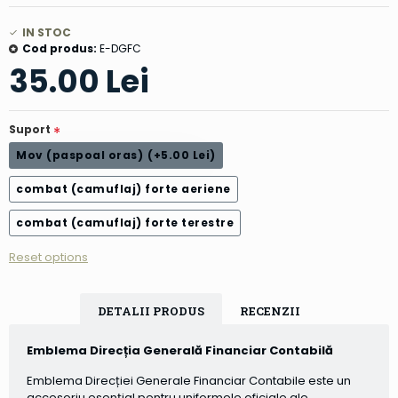
IN STOC
Cod produs:
E-DGFC
35.00 Lei
Suport
Mov (paspoal oras)
(+5.00 Lei)
combat (camuflaj) forte aeriene
combat (camuflaj) forte terestre
Reset options
DETALII PRODUS
RECENZII
Emblema Direcția Generală Financiar Contabilă
Emblema Direcției Generale Financiar Contabile este un
accesoriu esențial pentru uniformele oficiale ale