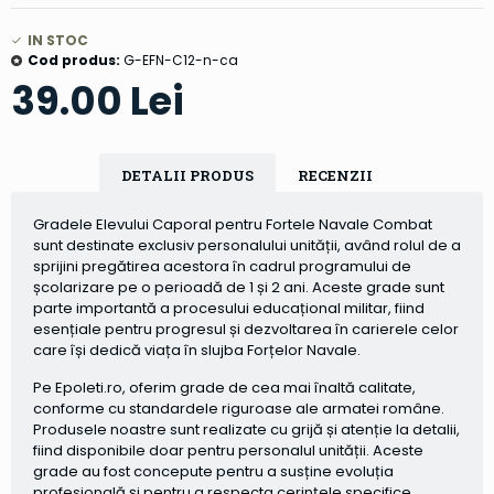
IN STOC
Cod produs:
G-EFN-C12-n-ca
39.00 Lei
DETALII PRODUS
RECENZII
Gradele Elevului Caporal pentru Fortele Navale Combat
sunt destinate exclusiv personalului unității, având rolul de a
sprijini pregătirea acestora în cadrul programului de
școlarizare pe o perioadă de 1 și 2 ani. Aceste grade sunt
parte importantă a procesului educațional militar, fiind
esențiale pentru progresul și dezvoltarea în carierele celor
care își dedică viața în slujba Forțelor Navale.
Pe Epoleti.ro, oferim grade de cea mai înaltă calitate,
conforme cu standardele riguroase ale armatei române.
Produsele noastre sunt realizate cu grijă și atenție la detalii,
fiind disponibile doar pentru personalul unității. Aceste
grade au fost concepute pentru a susține evoluția
profesională și pentru a respecta cerințele specifice