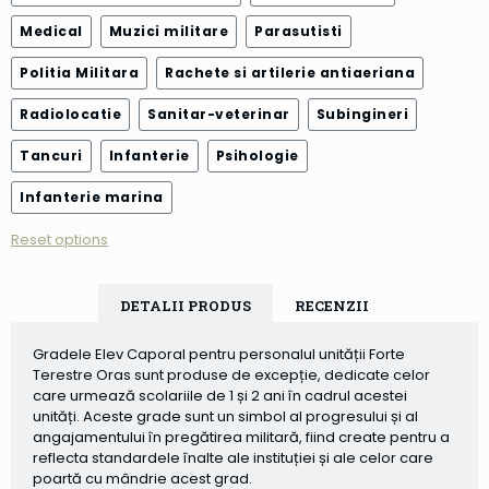
Medical
Muzici militare
Parasutisti
Politia Militara
Rachete si artilerie antiaeriana
Radiolocatie
Sanitar-veterinar
Subingineri
Tancuri
Infanterie
Psihologie
Infanterie marina
Reset options
DETALII PRODUS
RECENZII
Gradele Elev Caporal pentru personalul unității Forte
Terestre Oras sunt produse de excepție, dedicate celor
care urmează scolariile de 1 și 2 ani în cadrul acestei
unități. Aceste grade sunt un simbol al progresului și al
angajamentului în pregătirea militară, fiind create pentru a
reflecta standardele înalte ale instituției și ale celor care
poartă cu mândrie acest grad.