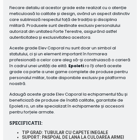
Fiecare detaliu al acestor grade este realizat cu o atenție
meticuloasă la calitate și design, având un aspect distinctiv
care subliniază respectul față de tradiția și disciplina
militară. Produsele sunt destinate exclusiv personalului
autorizat din unitatea Forte Terestre, asigurând astfel
autenticitatea și exclusivitatea acestora.
Aceste grade Elev Caporal nu sunt doar un simbol al
statutului, ci și un element important în formarea
profesională a celor care aleg să-și construiască o carieră
în cadrul unei unități de elită.
Epoleti
.ro îți oferă aceste
grade ca parte a unei game complete de produse pentru
personalul militar, toate disponibile exclusiv pe platforma
noastră.
Adaugă aceste grade Elev Caporal la echipamentul tău și
beneficiază de produse de înaltă calitate, garantate de
Epoleti.ro, un site specializat în echipamente și accesorii
pentru forțele armate.
SPECIFICATII:
TIP GRAD:
TUBULAR CU CAPETE INEGALE
SUPORT:
PASPOAL DE LANA LA CULOAREA ARMEI