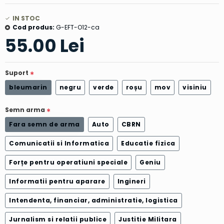
IN STOC
Cod produs:
G-EFT-O12-ca
55.00 Lei
Suport
bleumarin
negru
verde
roșu
mov
visiniu
Semn arma
Fara semn de arma
Auto
CBRN
Comunicatii si Informatica
Educatie fizica
Forțe pentru operatiuni speciale
Geniu
Informatii pentru aparare
Ingineri
Intendenta, financiar, administratie, logistica
Jurnalism si relatii publice
Justitie Militara