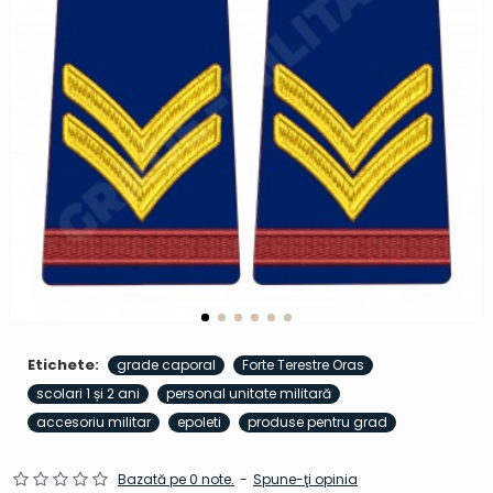
Etichete:
grade caporal
Forte Terestre Oras
scolari 1 și 2 ani
personal unitate militară
accesoriu militar
epoleti
produse pentru grad
Bazată pe 0 note.
-
Spune-ţi opinia