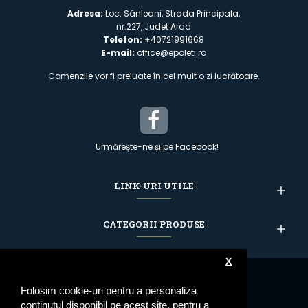
Adresa:
Loc. Sânleani, Strada Principala,
nr.227, Judet Arad
Telefon:
+40721991668
E-mail:
office@epoleti.ro
Comenzile vor fi preluate în cel mult o zi lucrătoare.
Urmărește-ne și pe Facebook!
LINK-URI UTILE
CATEGORII PRODUSE
X
Folosim cookie-uri pentru a personaliza
conținutul disponibil pe acest site, pentru a