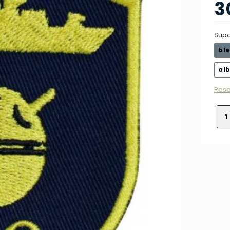
3
Supo
bl
alb
Rese