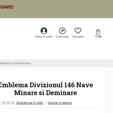
TOARE!
Coș
Intra in cont
Cont nou
Favorite
Minare si Deminare
Emblema Divizionul 146 Nave
Minare si Deminare
Bazată pe 0 note.
-
Spune-ţi opinia