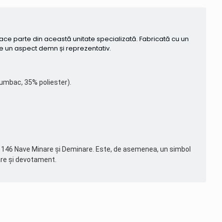
face parte din această unitate specializată. Fabricată cu un
le un aspect demn și reprezentativ.
 bumbac, 35% poliester).
onului 146 Nave Minare și Deminare. Este, de asemenea, un simbol
oare și devotament.