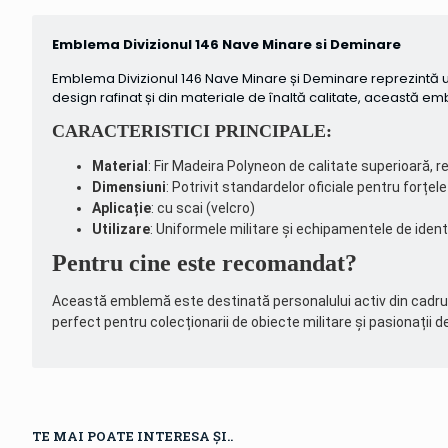
Emblema Divizionul 146 Nave Minare si Deminare
Emblema Divizionul 146 Nave Minare și Deminare reprezintă un 
design rafinat și din materiale de înaltă calitate, această e
CARACTERISTICI PRINCIPALE:
Material
: Fir Madeira Polyneon de calitate superioară, r
Dimensiuni
: Potrivit standardelor oficiale pentru forțel
Aplicație
: cu scai (velcro)
Utilizare
: Uniformele militare și echipamentele de identif
Pentru cine este recomandat?
Această emblemă este destinată personalului activ din cadru
perfect pentru colecționarii de obiecte militare și pasionații 
TE MAI POATE INTERESA ȘI..