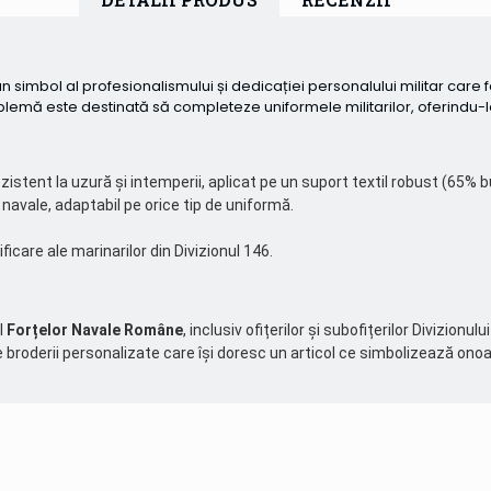
simbol al profesionalismului și dedicației personalului militar care 
mblemă este destinată să completeze uniformele militarilor, oferindu-
ezistent la uzură și intemperii, aplicat pe un suport textil robust (65%
e navale, adaptabil pe orice tip de uniformă.
icare ale marinarilor din Divizionul 146.
l
Forțelor Navale Române
, inclusiv ofițerilor și subofițerilor Divizi
de broderii personalizate care își doresc un articol ce simbolizează on