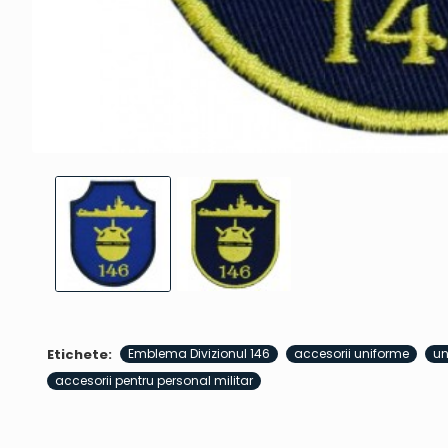
Etichete:
Emblema Divizionul 146
accesorii uniforme
un
accesorii pentru personal militar