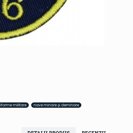
iforme militare
nave minare și deminare
DETALII PRODUS
RECENZII