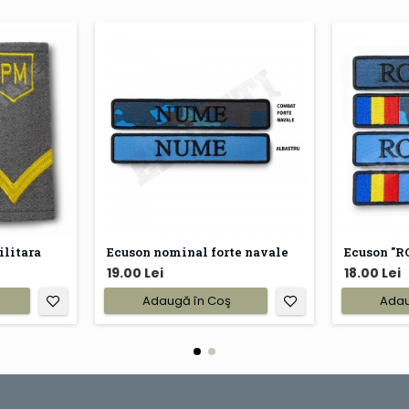
ilitara
Ecuson nominal forte navale
19.00 Lei
18.00 Lei
Adaugă în Coş
Adau