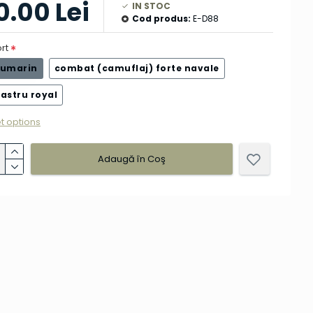
0.00 Lei
IN STOC
Cod produs:
E-D88
rt
eumarin
combat (camuflaj) forte navale
astru royal
t options
Adaugă în Coş