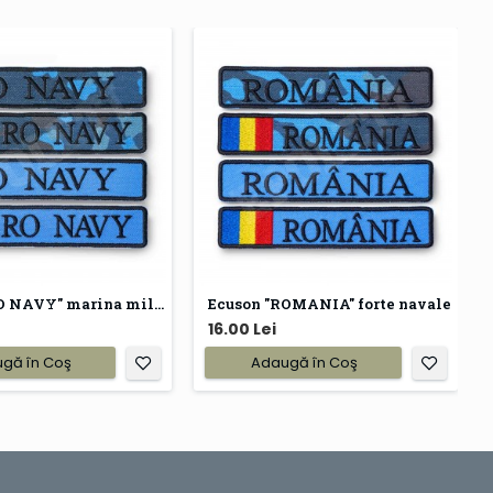
Ecuson "RO NAVY" marina militara
Ecuson "ROMANIA" forte navale
16.00 Lei
gă în Coş
Adaugă în Coş