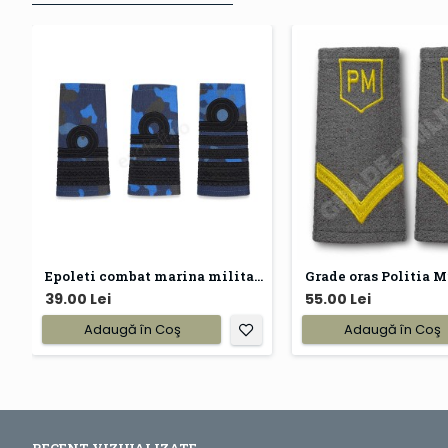
Epoleti combat marina militara
Grade oras Politia M
39.00 Lei
55.00 Lei
Adaugă în Coş
Adaugă în Coş
RECENT VIZIUALIZATE