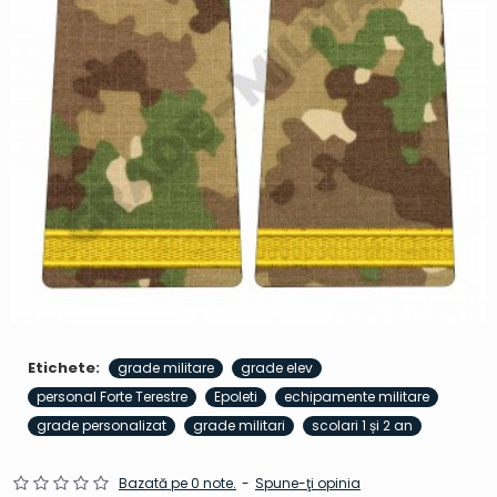
Etichete:
grade militare
grade elev
personal Forte Terestre
Epoleti
echipamente militare
grade personalizat
grade militari
scolari 1 și 2 an
Bazată pe 0 note.
-
Spune-ţi opinia