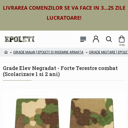
LIVRAREA COMENZILOR SE VA FACE IN 3...25 ZILE
LUCRATOARE!
GRADE MApN | EPOLETI SI INSEMNE ARMATA
GRADE MILITARE | EPOLE
Grade Elev Negradat - Forte Terestre combat
(Scolarizare 1 si 2 ani)