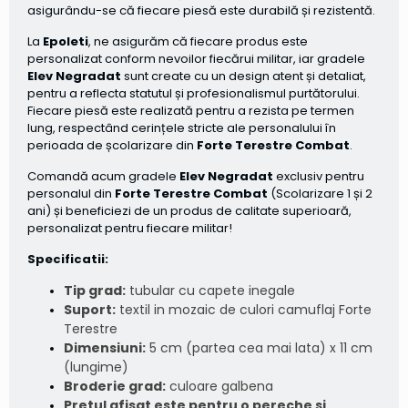
asigurându-se că fiecare piesă este durabilă și rezistentă.
La
Epoleti
, ne asigurăm că fiecare produs este
personalizat conform nevoilor fiecărui militar, iar gradele
Elev Negradat
sunt create cu un design atent și detaliat,
pentru a reflecta statutul și profesionalismul purtătorului.
Fiecare piesă este realizată pentru a rezista pe termen
lung, respectând cerințele stricte ale personalului în
perioada de școlarizare din
Forte Terestre Combat
.
Comandă acum gradele
Elev Negradat
exclusiv pentru
personalul din
Forte Terestre Combat
(Scolarizare 1 și 2
ani) și beneficiezi de un produs de calitate superioară,
personalizat pentru fiecare militar!
Specificatii:
Tip grad:
tubular cu capete inegale
Suport:
textil in mozaic de culori camuflaj Forte
Terestre
Dimensiuni:
5 cm (partea cea mai lata) x 11 cm
(lungime)
Broderie grad:
culoare galbena
Pretul afisat este pentru o pereche si