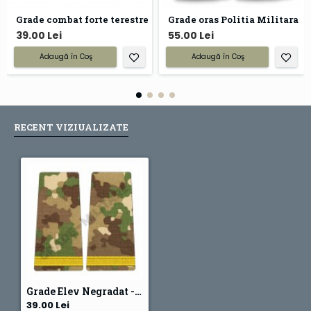
Grade combat forte terestre
Grade oras Politia Militara
39.00 Lei
55.00 Lei
Adaugă în Coş
Adaugă în Coş
RECENT VIZIUALIZATE
Grade Elev Negradat - Forte Terestre combat (Scolarizare 1 si 2 ani)
39.00 Lei