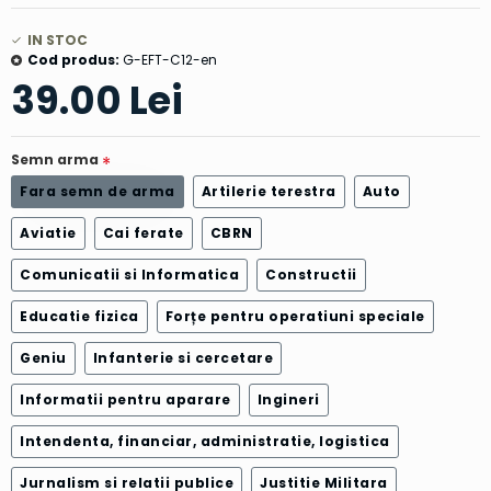
IN STOC
Cod produs:
G-EFT-C12-en
39.00 Lei
Semn arma
Fara semn de arma
Artilerie terestra
Auto
Aviatie
Cai ferate
CBRN
Comunicatii si Informatica
Constructii
Educatie fizica
Forțe pentru operatiuni speciale
Geniu
Infanterie si cercetare
Informatii pentru aparare
Ingineri
Intendenta, financiar, administratie, logistica
Jurnalism si relatii publice
Justitie Militara