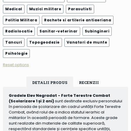
Medical
Muzici militare
Parasutisti
Politia Militara
Rachete si artilerie antiaeriana
Radiolocatie
Sanitar-veterinar
Subingineri
Tancuri
Topogeodezie
Vanatori de munte
Psihologie
Reset options
DETALII PRODUS
RECENZII
Gradele Elev Negradat - Forte Terestre Combat
(Scolarizare 1 și 2 ani)
sunt destinate exclusiv personalului
în perioada de școlarizare din cadrul unității Forte Terestre
Combat, având rolul de a indica statutul ierarhic al
militarilor în această perioadă de formare. Aceste grade
sunt realizate din materiale de calitate superioară,
respectând standardele și cerințele specifice unității,