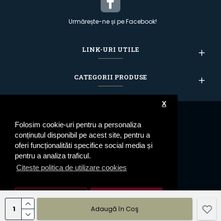
Urmărește-ne și pe Facebook!
LINK-URI UTILE
CATEGORII PRODUSE
X
Folosim cookie-uri pentru a personaliza
conținutul disponibil pe acest site, pentru a
oferi funcționalităti specifice social media și
pentru a analiza traficul.
Citeste politica de utilizare cookies
Setari cookie
De Acord
Adaugă în Coş
© 2023 Epoleti.ro - Toate drepturile rezervate