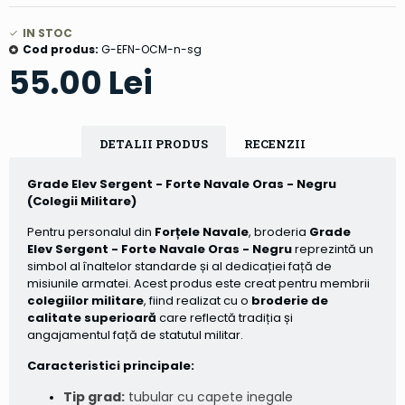
IN STOC
Cod produs:
G-EFN-OCM-n-sg
55.00 Lei
DETALII PRODUS
RECENZII
Grade Elev Sergent - Forte Navale Oras - Negru
(Colegii Militare)
Pentru personalul din
Forțele Navale
, broderia
Grade
Elev Sergent - Forte Navale Oras - Negru
reprezintă un
simbol al înaltelor standarde și al dedicației față de
misiunile armatei. Acest produs este creat pentru membrii
colegiilor militare
, fiind realizat cu o
broderie de
calitate superioară
care reflectă tradiția și
angajamentul față de statutul militar.
Caracteristici principale:
Tip grad:
tubular cu capete inegale