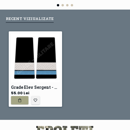
RECENT VIZIUALIZATE
Grade Elev Sergent - Forte Navale oras - negru (Colegii Militare)
55.00 Lei