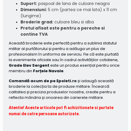
Suport:
paspoal de lana de culoare neagra
Dimensiuni:
5 cm (partea ce mai lata) x 11 cm
(lungime)
Broderie grad:
culoare bleu si alba
Pretul afisat este pentru o pereche si
contine TVA
Această broderie este perfectă pentru a sublinia statutul
militar al purtătorului și pentru a adăuga un plus de
profesionalism în uniforma de serviciu. Fie că este purtată
la evenimente oficiale sau în cadrul activităților cotidiene,
Grade Elev Sergent
este un produs esențial pentru orice
membru din
Forțele Navale
.
Comandă acum de pe Epoleti.ro
și adaugă această
broderie la colecția ta de produse militare. Încearcă
calitatea și precizia produselor noastre, create pentru a
reflecta mândria și onoarea din carierele militare.
Atentie! Aceste articole pot fi achizitionate si purtate
numai de catre persoane autorizate.