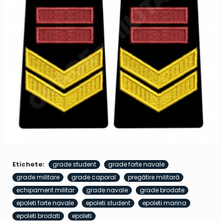
Etichete:
grade student
grade forte navale
grade militare
grade caporal
pregătire militară
echipament militar
grade navale
grade brodate
epoleti forte navale
epoleti student
epoleti marina
epoleti brodati
epoleti