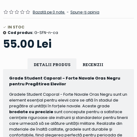
Bazată pe 0 note.
-
Spune-ţi opinia
IN STOC
Cod produs:
G-SFN-n-ca
55.00 Lei
DETALII PRODUS
RECENZII
Grade Student Caporal - Forte Navale Oras Negru
pentru Pregătirea Elevilor
Gradele Student Caporal - Forte Navale Oras Negru sunt un
element esențial pentru elevii care se află în stadiul de
pregătire al unității în forțele navale. Aceste grade
brodate cu precizie
sunt concepute pentru a satisface
cerințele riguroase ale instruirii și standardelor pentru tinerii
care urmează să se alăture unității militare. Realizate din
materiale de înaltă calitate, gradele sunt durabile și
confortabile, fiind alegerea perfectă pentru perioada de