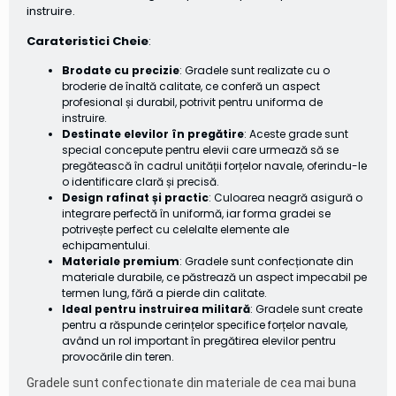
instruire.
Carateristici Cheie
:
Brodate cu precizie
: Gradele sunt realizate cu o
broderie de înaltă calitate, ce conferă un aspect
profesional și durabil, potrivit pentru uniforma de
instruire.
Destinate elevilor în pregătire
: Aceste grade sunt
special concepute pentru elevii care urmează să se
pregătească în cadrul unității forțelor navale, oferindu-le
o identificare clară și precisă.
Design rafinat și practic
: Culoarea neagră asigură o
integrare perfectă în uniformă, iar forma gradei se
potrivește perfect cu celelalte elemente ale
echipamentului.
Materiale premium
: Gradele sunt confecționate din
materiale durabile, ce păstrează un aspect impecabil pe
termen lung, fără a pierde din calitate.
Ideal pentru instruirea militară
: Gradele sunt create
pentru a răspunde cerințelor specifice forțelor navale,
având un rol important în pregătirea elevilor pentru
provocările din teren.
Gradele sunt confectionate din materiale de cea mai buna