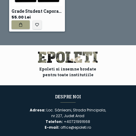
Grade Student Caporal - Forte Navale oras - negru
55.00 Lei
Epoleti si insemne brodate
pentru toate institutiile
DESPRE NOI
Adresa:
Loc. Sânleani, Strada Principala,
nr.227, Judet Arad
Telefon:
+40721991668
E-mail:
office@epoleti.ro