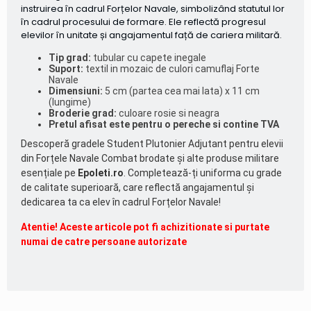
instruirea în cadrul Forțelor Navale, simbolizând statutul lor
în cadrul procesului de formare. Ele reflectă progresul
elevilor în unitate și angajamentul față de cariera militară.
Tip grad:
tubular cu capete inegale
Suport:
textil in mozaic de culori camuflaj Forte
Navale
Dimensiuni:
5 cm (partea cea mai lata) x 11 cm
(lungime)
Broderie grad:
culoare rosie si neagra
Pretul afisat este pentru o pereche si contine TVA
Descoperă gradele Student Plutonier Adjutant pentru elevii
din Forțele Navale Combat brodate și alte produse militare
esențiale pe
Epoleti.ro
. Completează-ți uniforma cu grade
de calitate superioară, care reflectă angajamentul și
dedicarea ta ca elev în cadrul Forțelor Navale!
Atentie! Aceste articole pot fi achizitionate si purtate
numai de catre persoane autorizate