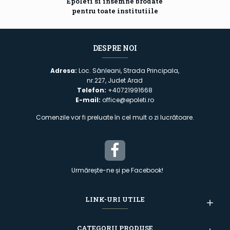
Epoleti si insemne brodate
pentru toate institutiile
DESPRE NOI
Adresa:
Loc. Sânleani, Strada Principala,
nr.227, Judet Arad
Telefon:
+40721991668
E-mail:
office@epoleti.ro
Comenzile vor fi preluate în cel mult o zi lucrătoare.
Urmărește-ne și pe Facebook!
LINK-URI UTILE
CATEGORII PRODUSE