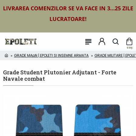
LIVRAREA COMENZILOR SE VA FACE IN 3...25 ZILE
LUCRATOARE!
GRADE MApN | EPOLETI SI INSEMNE ARMATA
GRADE MILITARE | EPOLE
Grade Student Plutonier Adjutant - Forte
Navale combat