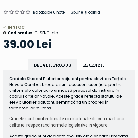
Bazată pe 0 note.
-
Spune-ţi opinia
IN STOC
Cod produs:
G-SFNC-pta
39.00 Lei
DETALII PRODUS
RECENZII
Gradele Student Plutonier Adjutant pentru elevii din Forțele
Navale Combat brodate sunt accesorii esențiale pentru
uniformele celor care urmează procesul de instruire în
cadrul Forțelor Navale. Aceste grade reflectă statutul de
elev plutonier adjutant, semnificând un progres în
formarea lor militară.
Gradele sunt confectionate din materiale de cea mai buna
calitate, respectand normele legislative in vigoare.
Aceste grade sunt dedicate exclusiv elevilor care urmează