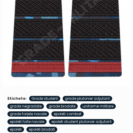
Etichete:
Grade student
grade plutonier adjutant
grade negradate
grade brodate
uniforme militare
grade forțele navale
epoleti combat
epoleti forte navale
epoleti student plutonier adjutant
epoleti
epoleti brodati