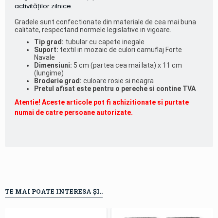
activităților zilnice.
Gradele sunt confectionate din materiale de cea mai buna
calitate, respectand normele legislative in vigoare.
Tip grad:
tubular cu capete inegale
Suport:
textil in mozaic de culori camuflaj Forte
Navale
Dimensiuni:
5 cm (partea cea mai lata) x 11 cm
(lungime)
Broderie grad:
culoare rosie si neagra
Pretul afisat este pentru o pereche si contine TVA
Atentie! Aceste articole pot fi achizitionate si purtate
numai de catre persoane autorizate.
TE MAI POATE INTERESA ȘI..