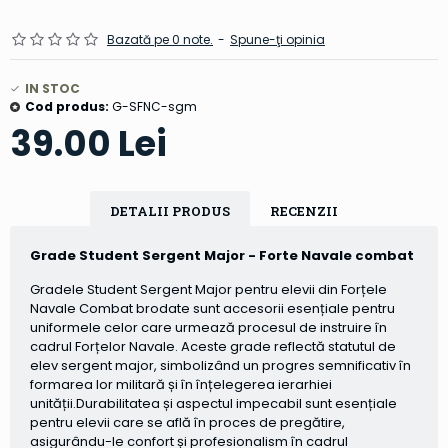
Bazată pe 0 note.
-
Spune-ţi opinia
IN STOC
Cod produs:
G-SFNC-sgm
39.00 Lei
DETALII PRODUS
RECENZII
Grade Student Sergent Major - Forte Navale combat
Gradele Student Sergent Major pentru elevii din Forțele
Navale Combat brodate sunt accesorii esențiale pentru
uniformele celor care urmează procesul de instruire în
cadrul Forțelor Navale. Aceste grade reflectă statutul de
elev sergent major, simbolizând un progres semnificativ în
formarea lor militară și în înțelegerea ierarhiei
unității.Durabilitatea și aspectul impecabil sunt esențiale
pentru elevii care se află în proces de pregătire,
asigurându-le confort și profesionalism în cadrul