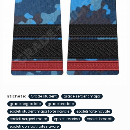
Etichete:
Grade student
grade sergent major
grade negradate
grade brodate
epoleti student major forte navale
epoleti forte navale
epoleti sergent major
epoleti marina
epoleti brodati
epoleti combat forte navale