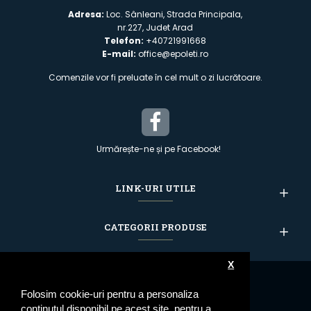
Adresa:
Loc. Sânleani, Strada Principala,
nr.227, Judet Arad
Telefon:
+40721991668
E-mail:
office@epoleti.ro
Comenzile vor fi preluate în cel mult o zi lucrătoare.
Urmărește-ne și pe Facebook!
LINK-URI UTILE
CATEGORII PRODUSE
X
Folosim cookie-uri pentru a personaliza
conținutul disponibil pe acest site, pentru a