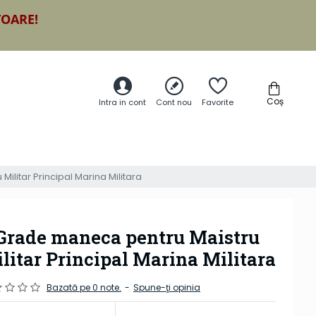
TOARE!
Coș
Intra in cont
Cont nou
Favorite
ilitar Principal Marina Militara
Grade maneca pentru Maistru
litar Principal Marina Militara
Bazată pe 0 note.
-
Spune-ţi opinia