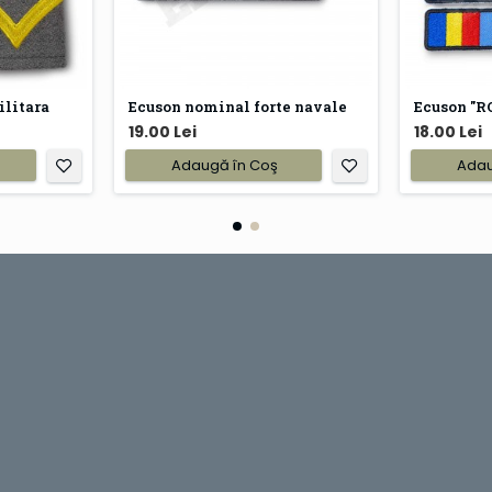
ilitara
Ecuson nominal forte navale
19.00 Lei
18.00 Lei
Adaugă în Coş
Adau