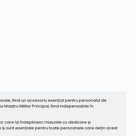
Navale, fiind un accesoriu esențial pentru personalul de
aiștru Militar Principal, fiind indispensabile în
or care își îndeplinesc misiunile cu dedicare și
e și sunt esențiale pentru toate persoanele care dețin acest