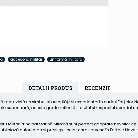
ti
accesoriu militar
uniformă militară
DETALII PRODUS
RECENZII
ă reprezintă un simbol al autorității și experienței în cadrul Forțelor 
 superioară, aceste grade reflectă statutul și respectul acordat unui M
u Militar Principal Marină Militară sunt perfect adaptate nevoilor cel
liniază autoritatea și prestigiul celor care servesc în Forțele Naval