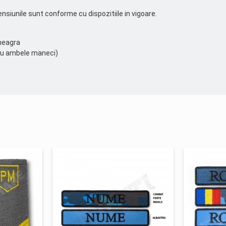
siunile sunt conforme cu dispozitiile in vigoare.
neagra
tru ambele maneci)