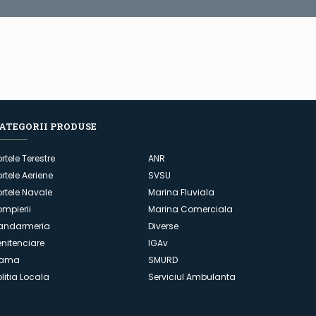
ATEGORII PRODUSE
ortele Terestre
ANR
ortele Aeriene
SVSU
ortele Navale
Marina Fluviala
ompierii
Marina Comerciala
andarmeria
Diverse
enitenciare
IGAv
ama
SMURD
olitia Locala
Serviciul Ambulanta