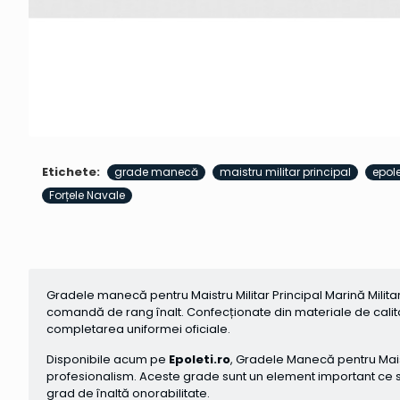
Etichete:
grade manecă
maistru militar principal
epole
Forțele Navale
Gradele manecă pentru Maistru Militar Principal Marină Militar
comandă de rang înalt. Confecționate din materiale de calitate
completarea uniformei oficiale.
Disponibile acum pe
Epoleti.ro
, Gradele Manecă pentru Maistr
profesionalism. Aceste grade sunt un element important ce sub
grad de înaltă onorabilitate.