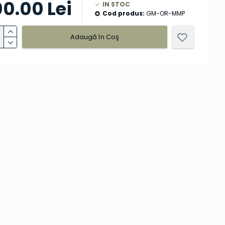
00.00 Lei
IN STOC
Cod produs:
GM-OR-MMP
Adaugă în Coş