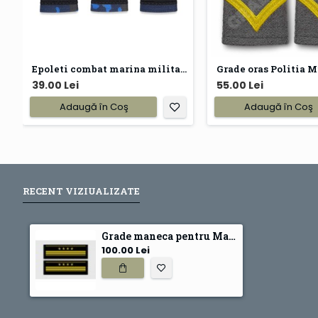
Epoleti combat marina militara
Grade oras Politia M
39.00 Lei
55.00 Lei
Adaugă în Coş
Adaugă în Coş
RECENT VIZIUALIZATE
Grade maneca pentru Maistru Militar Principal Marina Militara
100.00 Lei