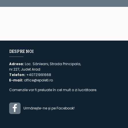
DESPRE NOI
Adresa:
Loc. Sânleani, Strada Principala,
nr.227, Judet Arad
Telefon:
+40721991668
E-mail:
office@epoleti.ro
Comenzile vor fi preluate în cel mult o zi lucrătoare.
Urmărește-ne și pe Facebook!