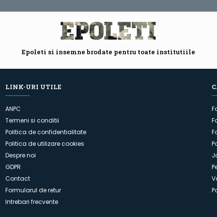
Epoleti si insemne brodate pentru toate institutiile
LINK-URI UTILE
C
ANPC
F
Termeni si conditii
F
Politica de confidentialitate
F
Politica de utilizare cookies
P
Despre noi
J
GDPR
P
Contact
V
Formularul de retur
P
Intrebari frecvente