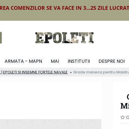
REA COMENZILOR SE VA FACE IN 3...25 ZILE LUCRA
ARMATA - MAPN
MAI
INSTITUTII
DESPRE NOI
 | EPOLETI SI INSEMNE FORTELE NAVALE
Grade maneca pentru Maistru M
Mi