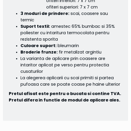
ofiteri inferiori: 7 x 7 cm
ofiteri superiori: 7 x 7 cm
3 moduri de prindere:
scai, coasere sau
termic
Suport textil:
amestec 65% bumbac si 35%
poliester cu intaritura termocolata pentru
rezistenta sporita
Culoare suport:
bleumarin
Broderie frunze:
fir metalizat argintiu
La varianta de aplicare prin coasere are
intaritor aplicat pe verso pentru protectia
cusaturilor
La alegerea aplicarii cu scai primiti si partea
pufoasa care se poate coase pe haine ulterior
Pretul afisat este pentru o bucata si contine TVA.
Pretul difera in functie de modul de aplicare ales.