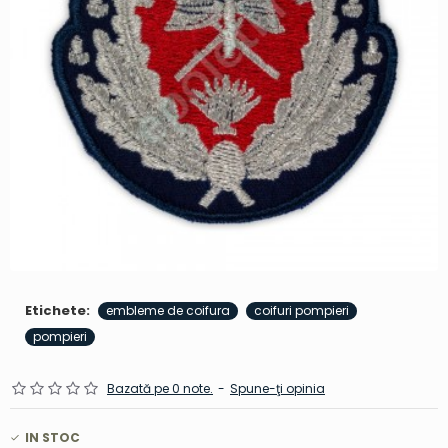
Etichete:
embleme de coifura
coifuri pompieri
pompieri
Bazată pe 0 note.
-
Spune-ţi opinia
IN STOC