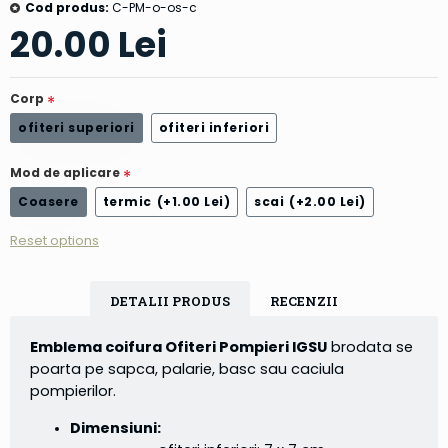
Cod produs:
C-PM-o-os-c
20.00 Lei
Corp
ofiteri superiori
ofiteri inferiori
Mod de aplicare
Coasere
termic
(+1.00 Lei)
scai
(+2.00 Lei)
Reset options
DETALII PRODUS
RECENZII
Emblema coifura Ofiteri Pompieri IGSU
brodata se
poarta pe sapca, palarie, basc sau caciula
pompierilor.
Dimensiuni: