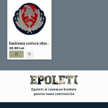
Emblemă coifură ofițeri pompieri IGSU
20.00 Lei
Epoleti si insemne brodate
pentru toate institutiile