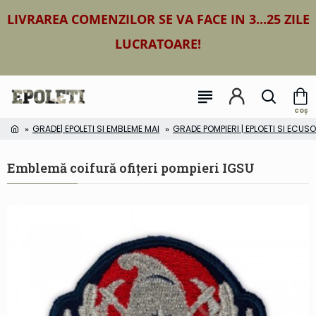
LIVRAREA COMENZILOR SE VA FACE IN 3...25 ZILE
LUCRATOARE!
GRADE| EPOLETI SI EMBLEME MAI
GRADE POMPIERI | EPLOETI SI ECUS
Emblemă coifură ofițeri pompieri IGSU