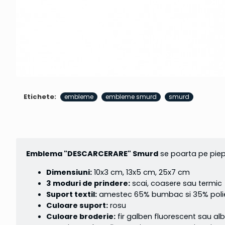
Etichete:
embleme
embleme smurd
smurd
Emblema "DESCARCERARE" Smurd
se poarta pe piep
Dimensiuni:
10x3 cm, 13x5 cm, 25x7 cm
3 moduri de prindere:
scai, coasere sau termic
Suport textil:
amestec 65% bumbac si 35% poliest
Culoare suport:
rosu
Culoare broderie:
fir galben fluorescent sau alb