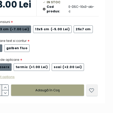
3.00 Lei
IN STOC
Cod
E-DSC-10x3-ab-
produs:
c
nsiuni
x3 cm
(-7.00 Lei)
13x5 cm
(-5.00 Lei)
25x7 cm
are text si contur
b
galben fluo
de aplicare
asere
termic
(+1.00 Lei)
scai
(+2.00 Lei)
t options
Adaugă în Coş