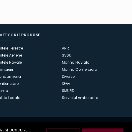
ATEGORII PRODUSE
ortele Terestre
ANR
ortele Aeriene
SVSU
ortele Navale
Marina Fluviala
ompierii
Marina Comerciala
andarmeria
Diverse
enitenciare
IGAv
ama
SMURD
olitia Locala
Serviciul Ambulanta
ia și pentru a