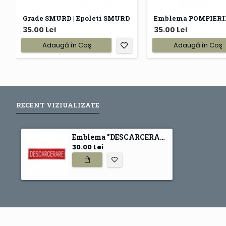
Grade SMURD | Epoleti SMURD
35.00 Lei
35.00 Lei
Adaugă în Coş
Adaugă în Coş
RECENT VIZIUALIZATE
Emblema "DESCARCERARE" Smurd
30.00 Lei