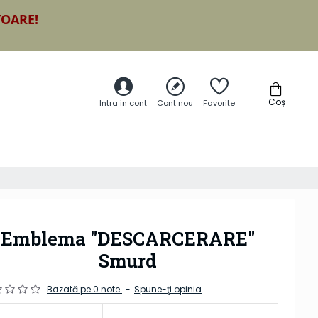
TOARE!
Coș
Intra in cont
Cont nou
Favorite
Emblema "DESCARCERARE"
Smurd
Bazată pe 0 note.
-
Spune-ţi opinia