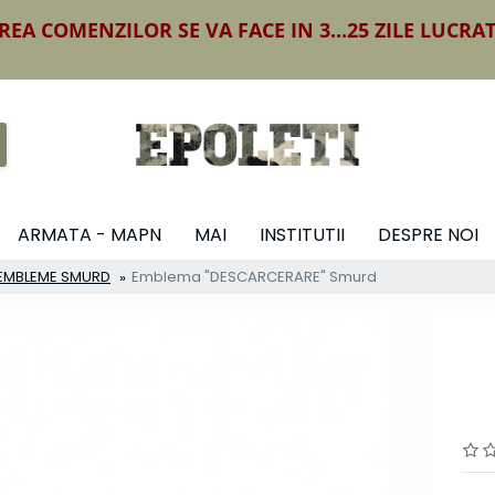
REA COMENZILOR SE VA FACE IN 3...25 ZILE LUCRA
ARMATA - MAPN
MAI
INSTITUTII
DESPRE NOI
I EMBLEME SMURD
Emblema "DESCARCERARE" Smurd