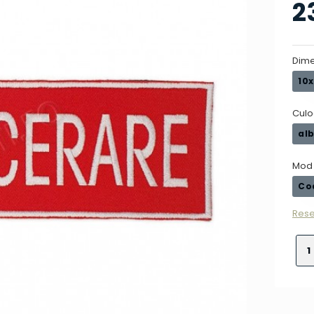
2
Dime
10
Culo
al
Mod 
Co
Rese