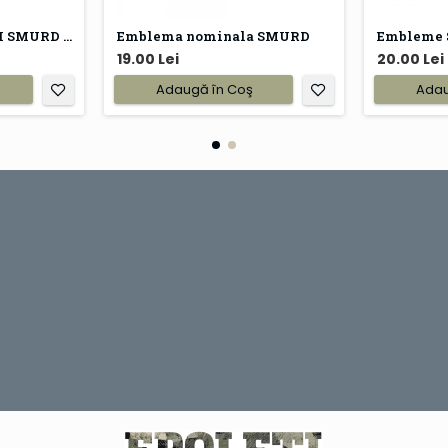
Emblema POMPIERII SMURD brodata
Emblema nominala SMURD
Embleme
19.00 Lei
20.00 Lei
Adaugă în Coş
Adau