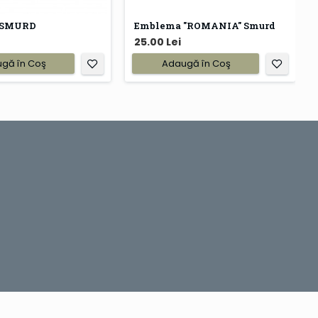
 SMURD
Emblema "ROMANIA" Smurd
25.00 Lei
gă în Coş
Adaugă în Coş