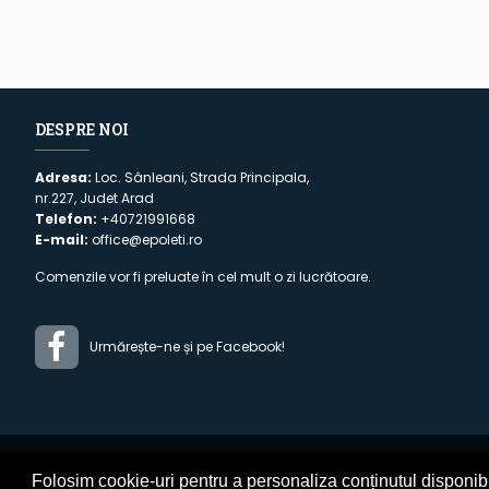
DESPRE NOI
Adresa:
Loc. Sânleani, Strada Principala,
nr.227, Judet Arad
Telefon:
+40721991668
E-mail:
office@epoleti.ro
Comenzile vor fi preluate în cel mult o zi lucrătoare.
Urmărește-ne și pe Facebook!
Folosim cookie-uri pentru a personaliza conținutul disponibil 