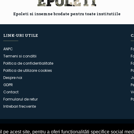
Epoleti si insemne brodate pentru toate institutiile
LINK-URI UTILE
C
ANPC
F
Termeni si conditii
F
Politica de confidentialitate
F
Politica de utilizare cookies
P
Despre noi
J
GDPR
P
Contact
V
Formularul de retur
P
Intrebari frecvente
pe acest site, pentru a oferi funcționalităti specifice social med