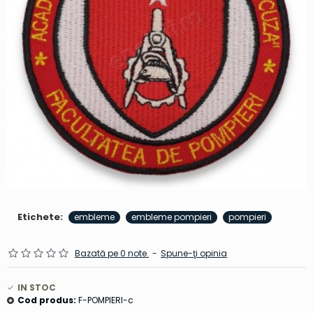
Etichete:
embleme
embleme pompieri
pompieri
Bazată pe 0 note.
-
Spune-ţi opinia
IN STOC
Cod produs:
F-POMPIERI-c