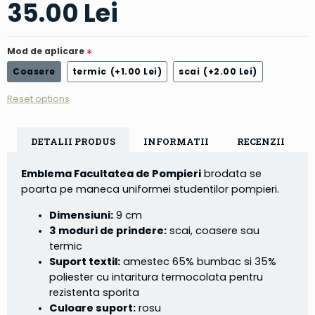
35.00 Lei
Mod de aplicare
Coasere
termic
(+1.00 Lei)
scai
(+2.00 Lei)
Reset options
DETALII PRODUS
INFORMATII
RECENZII
Emblema Facultatea de Pompieri
brodata se
poarta pe maneca uniformei studentilor pompieri.
Dimensiuni:
9 cm
3 moduri de prindere:
scai, coasere sau
termic
Suport textil:
amestec 65% bumbac si 35%
poliester cu intaritura termocolata pentru
rezistenta sporita
Culoare suport:
rosu