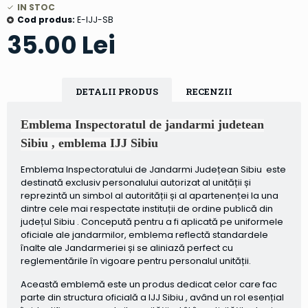
IN STOC
Cod produs:
E-IJJ-SB
35.00 Lei
DETALII PRODUS
RECENZII
Emblema Inspectoratul de jandarmi judetean
Sibiu , emblema IJJ
Sibiu
Emblema Inspectoratului de Jandarmi Județean Sibiu este
destinată exclusiv personalului autorizat al unității și
reprezintă un simbol al autorității și al apartenenței la una
dintre cele mai respectate instituții de ordine publică din
județul Sibiu . Concepută pentru a fi aplicată pe uniformele
oficiale ale jandarmilor, emblema reflectă standardele
înalte ale Jandarmeriei și se aliniază perfect cu
reglementările în vigoare pentru personalul unității.
Această emblemă este un produs dedicat celor care fac
parte din structura oficială a IJJ Sibiu , având un rol esențial