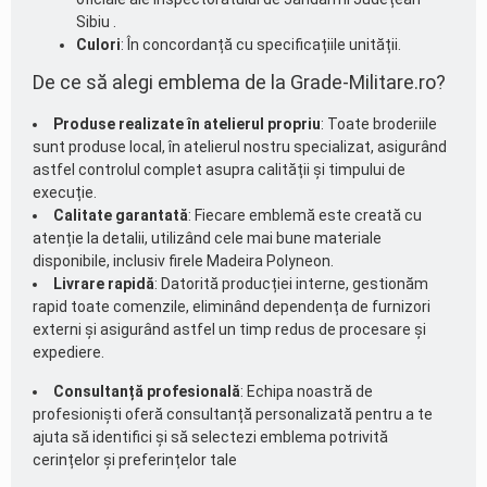
Sibiu .
Culori
: În concordanță cu specificațiile unității.
De ce să alegi emblema de la Grade-Militare.ro?
Produse realizate în atelierul propriu
: Toate broderiile
sunt produse local, în atelierul nostru specializat, asigurând
astfel controlul complet asupra calității și timpului de
execuție.
Calitate garantată
: Fiecare emblemă este creată cu
atenție la detalii, utilizând cele mai bune materiale
disponibile, inclusiv firele Madeira Polyneon.
Livrare rapidă
: Datorită producției interne, gestionăm
rapid toate comenzile, eliminând dependența de furnizori
externi și asigurând astfel un timp redus de procesare și
expediere.
Consultanță profesională
: Echipa noastră de
profesioniști oferă consultanță personalizată pentru a te
ajuta să identifici și să selectezi emblema potrivită
cerințelor și preferințelor tale