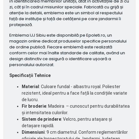
în identificarea membrilor unității, atât în activitățile de zi cu
zi, cât și în cadrul misiunilor speciale. Fabricată cu grijă și
atenție la detalii, emblema este un simbol al respectului
față de instituție și față de cetățenii pe care jandarmii îi
protejează.
Emblema IJJ Sibiu este disponibilă pe Epoleti.ro, un
magazin online dedicat produselor specifice personalului
de ordine publică. Fiecare emblemă este realizată
conform celor mai înalte standarde de calitate, având un
design distinctiv ce asigură o identificare ușoară a
personalului autorizat.
Specificații Tehnice
Material
: Culoare fundal - albastru royal. Poliester
rezistent, ideal pentru a face față la condițiile variate
de lucru.
Fir broderie
: Madeira – cunoscut pentru durabilitatea
și intensitatea culorilor.
Sistem de prindere
: Velcro, pentru atașare și
detașare rapidă.
Dimensiuni
: 9 cm diametrul. Conform reglementărilor
oficiale ale Inspectoratului de Jandarmi Județean