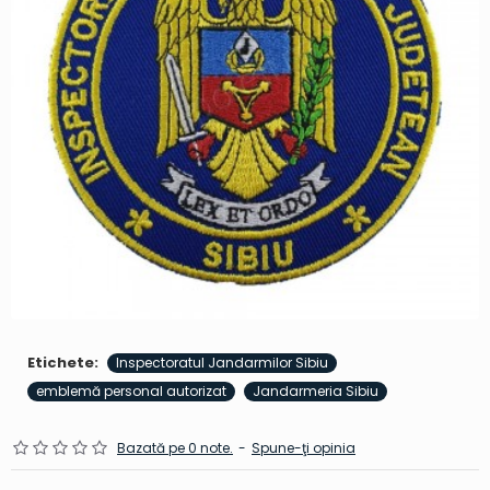
Etichete:
Inspectoratul Jandarmilor Sibiu
emblemă personal autorizat
Jandarmeria Sibiu
Bazată pe 0 note.
-
Spune-ţi opinia