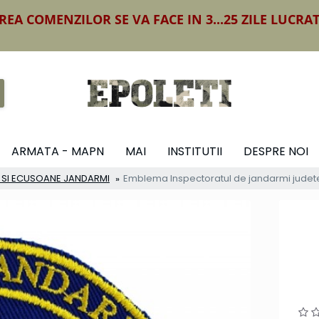
REA COMENZILOR SE VA FACE IN 3...25 ZILE LUCRA
ARMATA - MAPN
MAI
INSTITUTII
DESPRE NOI
I SI ECUSOANE JANDARMI
Emblema Inspectoratul de jandarmi jude