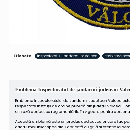
Etichete:
Inspectoratul Jandarmilor Valcea
emblemă perso
Emblema Inspectoratul de jandarmi judetean Val
Emblema Inspectoratului de Jandarmi Județean Valcea este desti
respectate instituții de ordine publică din județul Valcea. C
aliniază perfect cu reglementările în vigoare pentru personalu
Această emblemă este un produs dedicat celor care fac parte din 
cadrul misiunilor speciale. Fabricată cu grijă și atenție la det