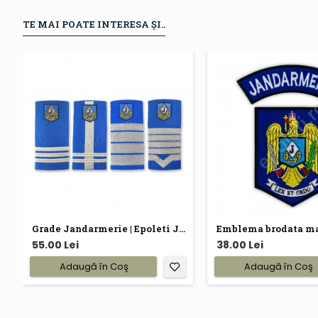
TE MAI POATE INTERESA ȘI..
Grade Jandarmerie | Epoleti Jandarmi
55.00 Lei
38.00 Lei
Adaugă în Coş
Adaugă în Coş