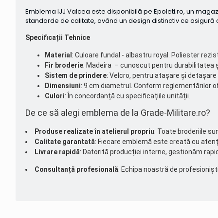
Emblema IJJ Valcea este disponibilă pe Epoleti.ro, un magaz
standarde de calitate, având un design distinctiv ce asigură o
Specificații Tehnice
Material
: Culoare fundal - albastru royal. Poliester rezis
Fir broderie
: Madeira – cunoscut pentru durabilitatea și
Sistem de prindere
: Velcro, pentru atașare și detașare 
Dimensiuni
: 9 cm diametrul. Conform reglementărilor o
Culori
: În concordanță cu specificațiile unității.
De ce să alegi emblema de la Grade-Militare.ro?
Produse realizate în atelierul propriu
: Toate broderiile su
Calitate garantată
: Fiecare emblemă este creată cu atenție 
Livrare rapidă
: Datorită producției interne, gestionăm rap
Consultanță profesională
: Echipa noastră de profesioniști