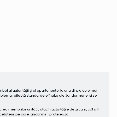
ol al autorității și al apartenenței la una dintre cele mai
emblema reflectă standardele înalte ale Jandarmeriei și se
membrilor unității, atât în activitățile de zi cu zi, cât și în
e cetățenii pe care jandarmii îi protejează.