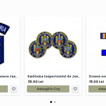
Emblema brodata maneca Jandarmeria
Emblema Inspectoratul de Jandarmi Judetean - IJJ
Ecuson no
35.00 Lei
19.00 Lei
Adaugă în Coş
Adau