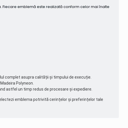
ă. Fiecare emblemă este realizată conform celor mai înalte
lul complet asupra calității și timpului de execuție.
le Madeira Polyneon.
ând astfel un timp redus de procesare și expediere.
electezi emblema potrivită cerințelor și preferințelor tale