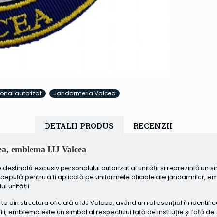
nal autorizat
Jandarmeria Valcea
DETALII PRODUS
RECENZII
cea, emblema IJJ
Valcea
nată exclusiv personalului autorizat al unității și reprezintă un simb
oncepută pentru a fi aplicată pe uniformele oficiale ale jandarmilor, 
l unității.
structura oficială a IJJ Valcea, având un rol esențial în identificarea 
alii, emblema este un simbol al respectului față de instituție și față d