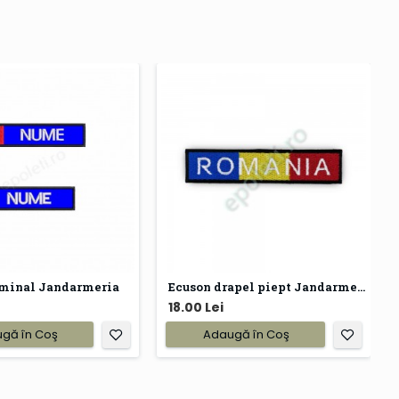
minal Jandarmeria
Ecuson drapel piept Jandarmeria
18.00 Lei
gă în Coş
Adaugă în Coş