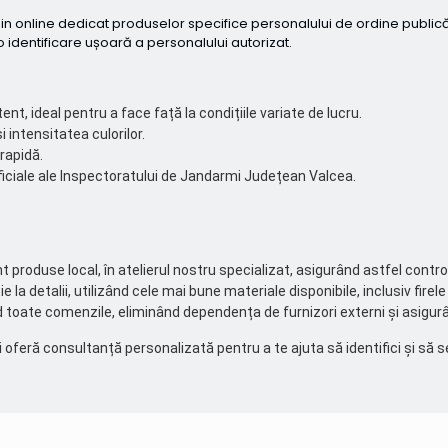
in online dedicat produselor specifice personalului de ordine public
 identificare ușoară a personalului autorizat.
tent, ideal pentru a face față la condițiile variate de lucru.
 intensitatea culorilor.
rapidă.
ficiale ale Inspectoratului de Jandarmi Județean Valcea.
nt produse local, în atelierul nostru specializat, asigurând astfel contro
la detalii, utilizând cele mai bune materiale disponibile, inclusiv fire
id toate comenzile, eliminând dependența de furnizori externi și asigur
 oferă consultanță personalizată pentru a te ajuta să identifici și să s