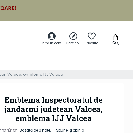
TOARE!
Coș
Intra in cont
Cont nou
Favorite
tean Valcea, emblema IJJ Valcea
Emblema Inspectoratul de
jandarmi judetean Valcea,
emblema IJJ Valcea
Bazată pe 0 note.
-
Spune-ţi opinia