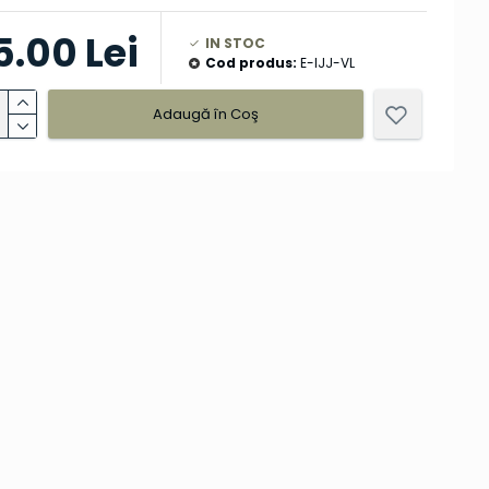
5.00 Lei
IN STOC
Cod produs:
E-IJJ-VL
Adaugă în Coş