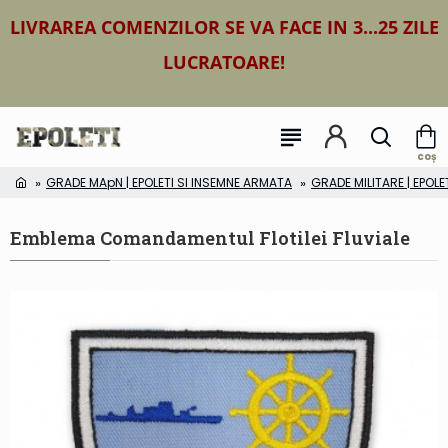
LIVRAREA COMENZILOR SE VA FACE IN 3...25 ZILE
LUCRATOARE!
GRADE MApN | EPOLETI SI INSEMNE ARMATA
GRADE MILITARE | EPOLE
Emblema Comandamentul Flotilei Fluviale