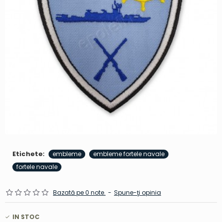
Etichete:
embleme
embleme fortele navale
fortele navale
Bazată pe 0 note.
-
Spune-ţi opinia
IN STOC