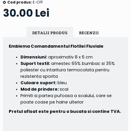
Cod produs:
E-CFF
30.00 Lei
DETALII PRODUS
RECENZII
Emblema Comandamentul Flotilei Fluviale
Dimensiuni:
aproximativ 8 x 6 cm
Suport textil:
amestec 65% bumbac si 35%
poliester cu intaritura termocolata pentru
rezistenta sporita
Culoare suport:
bleu
Mod de prindere:
scai
Primiti si partea pufoasa a scaiului, care se
poate coase pe haine ulterior
Pretul afisat este pentru o bucata si contine TVA.