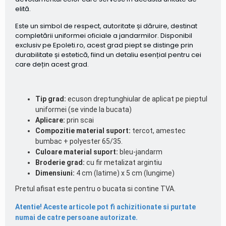
elită.
Este un simbol de respect, autoritate și dăruire, destinat
completării uniformei oficiale a jandarmilor. Disponibil
exclusiv pe Epoleti.ro, acest grad piept se distinge prin
durabilitate și estetică, fiind un detaliu esențial pentru cei
care dețin acest grad.
Tip grad:
ecuson dreptunghiular de aplicat pe pieptul
uniformei (se vinde la bucata)
Aplicare:
prin scai
Compozitie material suport:
tercot, amestec
bumbac + polyester 65/35.
Culoare material suport:
bleu-jandarm
Broderie grad:
cu fir metalizat argintiu
Dimensiuni:
4 cm (latime) x 5 cm (lungime)
Pretul afisat este pentru o bucata si contine TVA.
Atentie! Aceste articole pot fi achizitionate si purtate
numai de catre persoane autorizate.