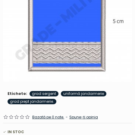
Etichete:
grad sergent
uniformă jandarmerie
grad piept jandarmerie.
Bazată pe 0 note.
-
Spune-ţi opinia
IN STOC