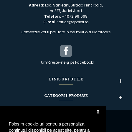
Adresa:
Loc. Sânleani, Strada Principala,
nr.227, Judet Arad
Telefon:
+40721991668
E-mail:
office@epoleti.ro
Comenzile vor fi preluate în cel mult o zi lucrătoare.
Urmărește-ne și pe Facebook!
LINK-URI UTILE
CATEGORII PRODUSE
X
Folosim cookie-uri pentru a personaliza
conținutul disponibil pe acest site, pentru a