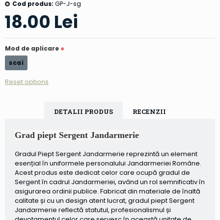
Cod produs:
GP-J-sg
18.00 Lei
Mod de aplicare
scai
Reset options
DETALII PRODUS
RECENZII
Grad piept Sergent Jandarmerie
Gradul Piept Sergent Jandarmerie reprezintă un element
esențial în uniformele personalului Jandarmeriei Române.
Acest produs este dedicat celor care ocupă gradul de
Sergent în cadrul Jandarmeriei, având un rol semnificativ în
asigurarea ordinii publice. Fabricat din materiale de înaltă
calitate și cu un design atent lucrat, gradul piept Sergent
Jandarmerie reflectă statutul, profesionalismul și
devotamentul celor care servesc în această unitate de