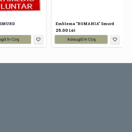
 SMURD
Emblema "ROMANIA" Smurd
25.00 Lei
gă în Coş
Adaugă în Coş