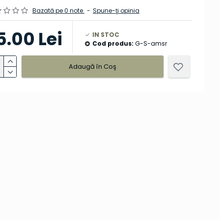
Bazată pe 0 note.
-
Spune-ţi opinia
5.00 Lei
IN STOC
Cod produs:
G-S-amsr
Adaugă în Coş