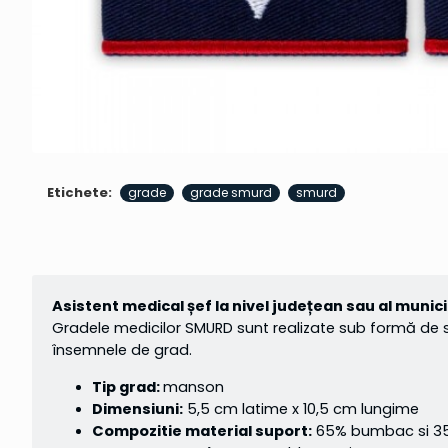
Etichete:
grade
grade smurd
smurd
Asistent medical șef la nivel județean sau al municip
Gradele medicilor SMURD sunt realizate sub formă de 
însemnele de grad.
Tip grad:
manson
Dimensiuni:
5,5 cm latime x 10,5 cm lungime
Compozitie material suport:
65% bumbac si 35%