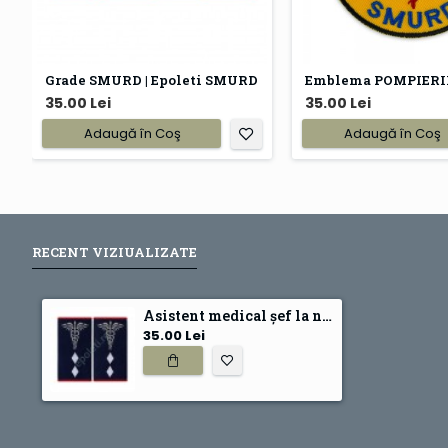
Grade SMURD | Epoleti SMURD
35.00 Lei
35.00 Lei
Adaugă în Coş
Adaugă în Coş
RECENT VIZIUALIZATE
Asistent medical șef la nivel județean sau al municipiului București cu atribuții pe plan regional
35.00 Lei