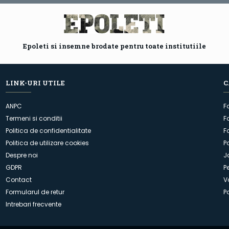
Epoleti si insemne brodate pentru toate institutiile
LINK-URI UTILE
C
ANPC
F
Termeni si conditii
F
Politica de confidentialitate
F
Politica de utilizare cookies
P
Despre noi
J
GDPR
P
Contact
V
Formularul de retur
P
Intrebari frecvente