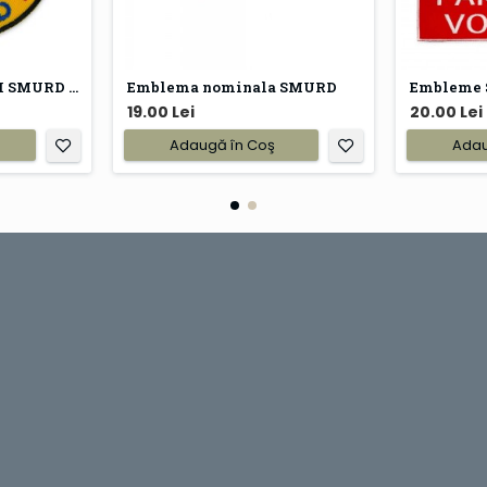
Emblema POMPIERII SMURD brodata
Emblema nominala SMURD
Embleme
19.00 Lei
20.00 Lei
Adaugă în Coş
Adau