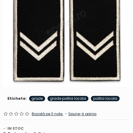
Etichete:
grade
grade politia locala
politia locala
Bazată pe 0 note.
-
Spune-ţi opinia
IN STOC