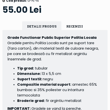
Cod produs:
G-PL-fs
55.00 Lei
DETALII PRODUS
RECENZII
Grade Functionar Public Superior Politia Locala
Gradele pentru Politia Locala sunt pe suport tare
(fara carton), din material textil de culoare neagra,
pe care se brodează cu fir metalizat argintiu
însemnele de grad.
Tip grad:
tubular
Dimensiune:
13 x 5,5 cm
Suport textil:
negru
Compozitie material suport:
amestec 65%
bumbac si 35% poliester cu intaritura
termocolata
Broderie grad:
fir argintiu metalizat
IMPORTANT:
Gradele se vand la pereche.