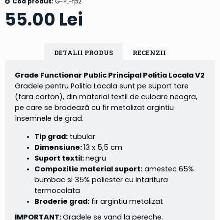
Cod produs:
G-PL-fp2
55.00 Lei
DETALII PRODUS
RECENZII
Grade Functionar Public Principal Politia Locala V2
Gradele pentru Politia Locala sunt pe suport tare
(fara carton), din material textil de culoare neagra,
pe care se brodează cu fir metalizat argintiu
însemnele de grad.
Tip grad:
tubular
Dimensiune:
13 x 5,5 cm
Suport textil:
negru
Compozitie material suport:
amestec 65%
bumbac si 35% poliester cu intaritura
termocolata
Broderie grad:
fir argintiu metalizat
IMPORTANT:
Gradele se vand la pereche.