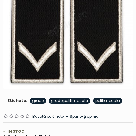
Etichete:
grade
grade politia locala
politia locala
Bazată pe 0 note.
-
Spune-ţi opinia
IN STOC