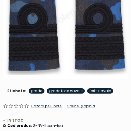
Etichete:
grade
grade forte navale
forte navale
Bazată pe 0 note.
-
Spune-ţi opinia
IN STOC
Cod produs:
G-NV-ltcom-fsa