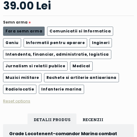
39.00 Lei
Semn arma
Fara semn arma
Comunicatii si Informatica
Geniu
Informatii pentru aparare
Ingineri
Intendenta, financiar, administratie, logistica
Jurnalism si relatii publice
Medical
Muzici militare
Rachete si artilerie antiaeriana
Radiolocatie
Infanterie marina
Reset options
DETALII PRODUS
RECENZII
Grade Locotenent-comandor Marina combat