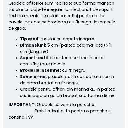
Gradele ofiterilor sunt realizate sub forma manșon
tubular cu capete inegale, confecționat pe suport
textil in mozaic de culori camuflaj pentru forte
navale, pe care se brodează cu fir negru însemnele
de grad.
Tip grad:
tubular cu capete inegale
Dimensiuni:
5 cm (partea cea mai lata) x 11
cm (lungime)
Suport textil:
amestec bumbac in culori
camuflaj forte navale
Broderie insemne:
cu fir negru
Semn arma:
gradele pot fi cu sau fara semn
de arma brodat cu fir negru
Gradele pentru ofiterii din marina au in partea
superioara un galon brodat sub forma de inel.
IMPORTANT:
Gradele se vand la pereche.
Pretul afisat este pentru o pereche si
contine TVA.