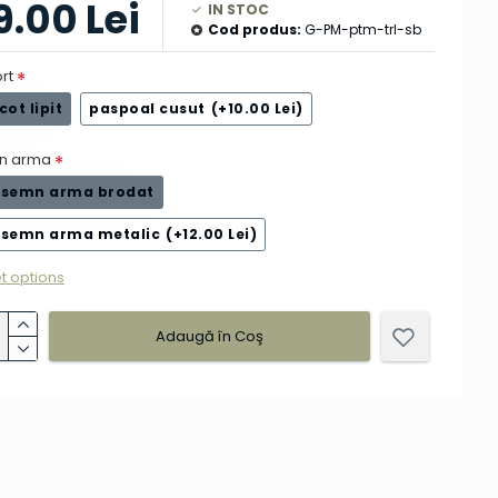
9.00 Lei
IN STOC
Cod produs:
G-PM-ptm-trl-sb
rt
cot lipit
paspoal cusut
(+10.00 Lei)
n arma
 semn arma brodat
 semn arma metalic
(+12.00 Lei)
t options
Adaugă în Coş