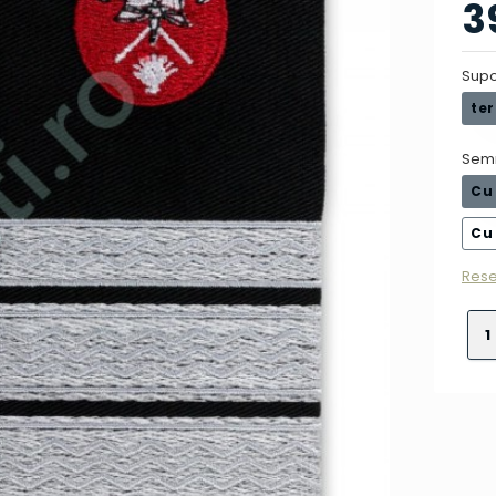
3
Supo
ter
Sem
Cu
Cu
Rese