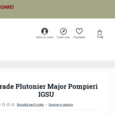
TOARE!
Coș
Intra in cont
Cont nou
Favorite
rade Plutonier Major Pompieri
IGSU
Bazată pe 0 note.
-
Spune-ţi opinia