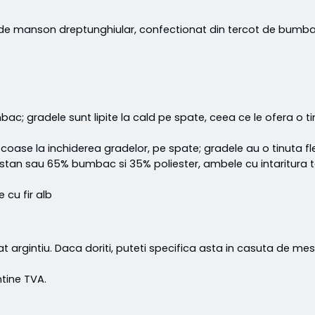
rma de manson dreptunghiular, confectionat din tercot de bum
mbac; gradele sunt lipite la cald pe spate, ceea ce le ofera o 
 coase la inchiderea gradelor, pe spate; gradele au o tinuta fle
astan sau 65% bumbac si 35% poliester, ambele cu intaritura
cu fir alb
at argintiu. Daca doriti, puteti specifica asta in casuta de mes
ntine TVA.