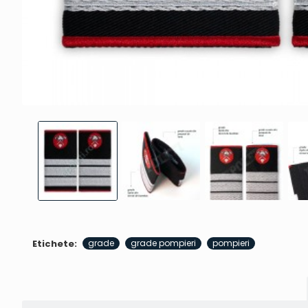
Etichete:
grade
grade pompieri
pompieri