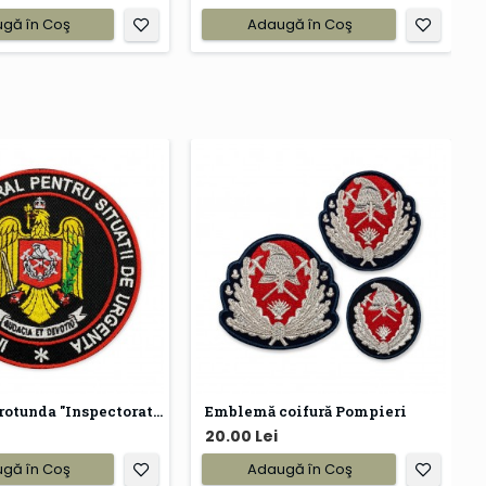
gă în Coş
Adaugă în Coş
Emblema rotunda "Inspectoratul General pentru Situatii de Urgenta"
Emblemă coifură Pompieri
20.00 Lei
gă în Coş
Adaugă în Coş