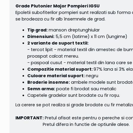
Grade Plutonier Major Pompieri IGSU
Epoletii subofiterilor pompieri sunt realizati sub fo
se brodeaza cu fir alb însemnele de grad.
Tip grad:
manson dreptunghiular
Dimensiuni:
5,5 cm (latime) x 11 cm (lungime)
2 variante de suport textil:
- tercot lipit - material textil din amestec de bu
proaspat calcat mereu.
- paspoal cusut - material textil din lana care se
Compozitie material suport:
97% lana si 3% el
Culoare material suport:
negru
Broderie insemne:
ambele modele sunt brodate 
Semn arma:
poate fi brodat sau metalic
Capetele gradelor sunt brodate cu fir roșu.
La cerere se pot realiza si grade brodate cu fir metaliz
IMPORTANT:
Pretul afisat este pentru o pereche si co
Pretul difera in functie de optiunile alese.