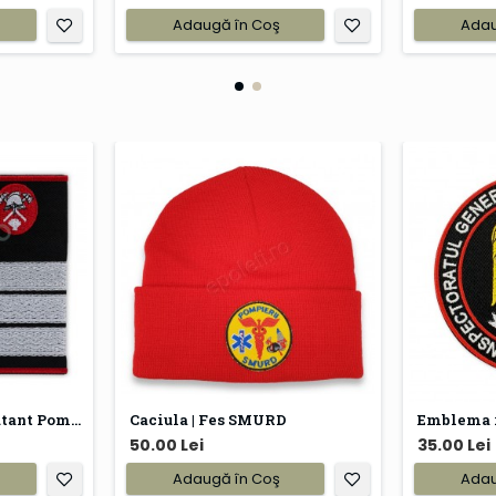
Adaugă în Coş
Adau
Grade Plutonier Adjutant Pompieri IGSU
Caciula | Fes SMURD
50.00 Lei
35.00 Lei
Adaugă în Coş
Adau