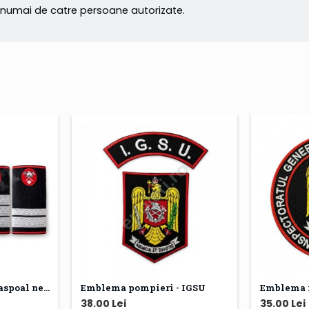
te numai de catre persoane autorizate.
Epoleti Pompieri - paspoal negru
Emblema pompieri - IGSU
38.00 Lei
35.00 Lei